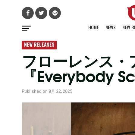
HOME
NEWS
NEW R
NEW RELEASES
フローレンス・
『Everybod
Published on
8月 22, 2025