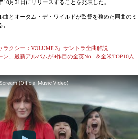
を2025年10月31日にリリースすることを発表した。
ル曲とオータム・デ・ワイルドが監督を務めた同曲のミ
る。
ラクシー：VOLUME 3』サントラ全曲解説
、最新アルバムが4作目の全英No.1＆全米TOP10入
Scream (Official Music Video)