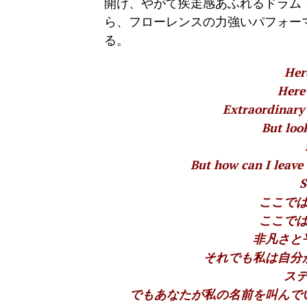
開け、やがて疾走感あふれるドラム
ら、フローレンスの力強いパフォー
る。
Here
Here 
Extraordinary 
But loo
But how can I leav
S
ここで
ここで
非凡さと
それでも私は自分
ス
でもあなたが私の名前を叫んで