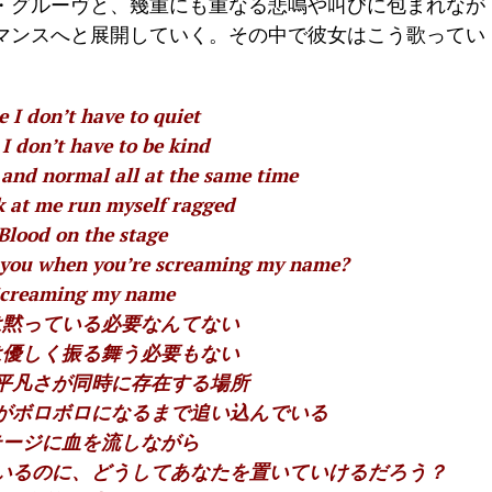
・グルーヴと、幾重にも重なる悲鳴や叫びに包まれなが
マンスへと展開していく。その中で彼女はこう歌ってい
 I don’t have to quiet
I don’t have to be kind
and normal all at the same time
k at me run myself ragged
Blood on the stage
e you when you’re screaming my name?
creaming my name
は黙っている必要なんてない
は優しく振る舞う必要もない
平凡さが同時に存在する場所
がボロボロになるまで追い込んでいる
テージに血を流しながら
いるのに、どうしてあなたを置いていけるだろう？