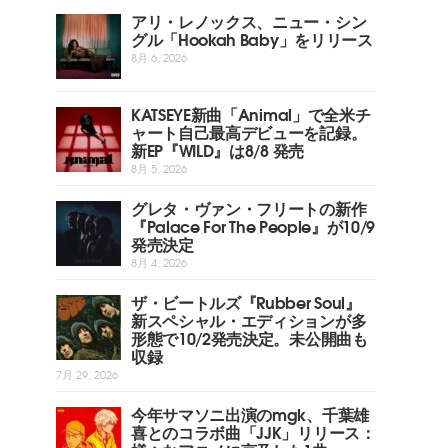
アリ・レノックス、ニュー・シン
グル「Hookah Baby」をリリース
8月 6, 2026
KATSEYE新曲「Animal」で全米チ
ャート自己最高デビューを記録。
新EP『WILD』は8/8 発売
8月 5, 2026
グレタ・ヴァン・フリートの新作
『Palace For The People』が10/9
発売決定
8月 4, 2026
ザ・ビートルズ『Rubber Soul』
新スペシャル・エディションが多
形態で10/2発売決定。未公開曲も
収録
7月 29, 2026
今年サマソニ出演のmgk、千葉雄
喜とのコラボ曲「JJK」リリース：