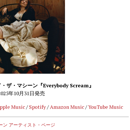
・マシーン『Everybody Scream』
2025年10月31日発売
pple Music
/
Spotify
/
Amazon Music
/
YouTube Music
ーン アーティスト・ページ