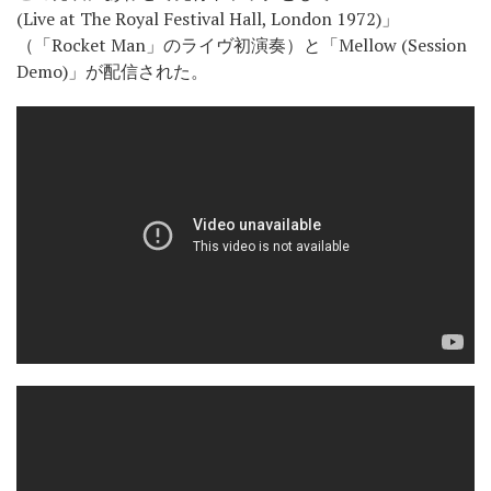
(Live at The Royal Festival Hall, London 1972)」
（「Rocket Man」のライヴ初演奏）と「Mellow (Session
Demo)」が配信された。