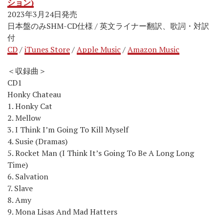
ション)
2023年3月24日発売
日本盤のみSHM-CD仕様 / 英文ライナー翻訳、歌詞・対訳
付
CD
/
iTunes Store
/
Apple Music
/
Amazon Music
＜収録曲＞
CD1
Honky Chateau
1. Honky Cat
2. Mellow
3. I Think I’m Going To Kill Myself
4. Susie (Dramas)
5. Rocket Man (I Think It’s Going To Be A Long Long
Time)
6. Salvation
7. Slave
8. Amy
9. Mona Lisas And Mad Hatters