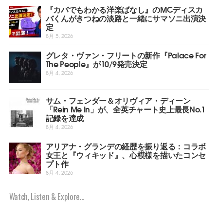
『カバでもわかる洋楽ばなし』のMCディスカ
バくんがきつねの淡路と一緒にサマソニ出演決
定
8月 5, 2026
グレタ・ヴァン・フリートの新作『Palace For
The People』が10/9発売決定
8月 4, 2026
サム・フェンダー＆オリヴィア・ディーン
「Rein Me In」が、全英チャート史上最長No.1
記録を達成
8月 4, 2026
アリアナ・グランデの経歴を振り返る：コラボ
女王と『ウィキッド』、心模様を描いたコンセ
プト作
8月 4, 2026
Watch, Listen & Explore...