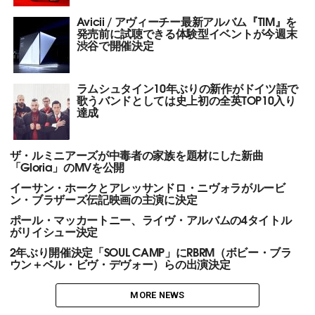
Avicii / アヴィーチー最新アルバム『TIM』を
発売前に試聴できる体験型イベントが今週末
渋谷で開催決定
ラムシュタイン10年ぶりの新作がドイツ語で
歌うバンドとしては史上初の全英TOP10入り
達成
ザ・ルミニアーズが中毒者の家族を題材にした新曲
「Gloria」のMVを公開
イーサン・ホークとアレッサンドロ・ニヴォラがルービ
ン・ブラザーズ伝記映画の主演に決定
ポール・マッカートニー、ライヴ・アルバムの4タイトル
がリイシュー決定
2年ぶり開催決定「SOUL CAMP」にRBRM（ボビー・ブラ
ウン＋ベル・ビヴ・デヴォー）らの出演決定
MORE NEWS