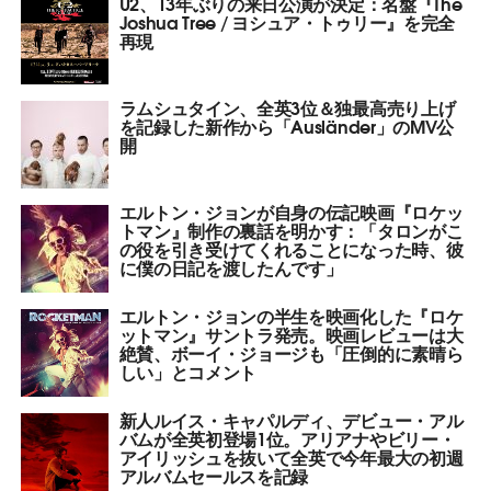
U2、13年ぶりの来日公演が決定：名盤『The
Joshua Tree / ヨシュア・トゥリー』を完全
再現
ラムシュタイン、全英3位＆独最高売り上げ
を記録した新作から「Ausländer」のMV公
開
エルトン・ジョンが自身の伝記映画『ロケッ
トマン』制作の裏話を明かす：「タロンがこ
の役を引き受けてくれることになった時、彼
に僕の日記を渡したんです」
エルトン・ジョンの半生を映画化した『ロケ
ットマン』サントラ発売。映画レビューは大
絶賛、ボーイ・ジョージも「圧倒的に素晴ら
しい」とコメント
新人ルイス・キャパルディ、デビュー・アル
バムが全英初登場1位。アリアナやビリー・
アイリッシュを抜いて全英で今年最大の初週
アルバムセールスを記録