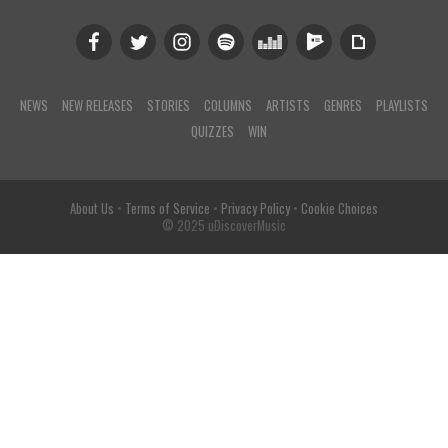
NEWS
NEW RELEASES
STORIES
COLUMNS
ARTISTS
GENRES
PLAYLISTS
QUIZZES
WIN
About Us
•
Terms of Service
•
Privacy Policy
•
Cookie Choices
© 2025 uDiscoverMusic