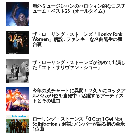
海外ミュージシャンのハロウィン的なコスチ
ューム・ベスト25（オールタイム）
ザ・ローリング・ストーンズ「Honky Tonk
Women」解説 : ファンキーな名曲誕生の舞
台裏
ザ・ローリング・ストーンズが初めて出演し
た「エド・サリヴァン・ショー」
今年の英チャートに異変！？久々にロックア
ルバムが1位を連発中：活躍するアーティス
トとその理由
ローリング・ストーンズ「(I Can’t Get No)
Satisfaction」解説: メンバーが語る初の全米
1位曲