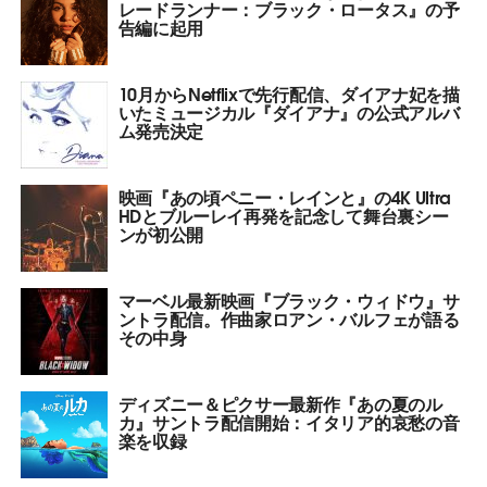
レードランナー：ブラック・ロータス』の予
告編に起用
10月からNetflixで先行配信、ダイアナ妃を描
いたミュージカル『ダイアナ』の公式アルバ
ム発売決定
映画『あの頃ペニー・レインと』の4K Ultra
HDとブルーレイ再発を記念して舞台裏シー
ンが初公開
マーベル最新映画『ブラック・ウィドウ』サ
ントラ配信。作曲家ロアン・バルフェが語る
その中身
ディズニー＆ピクサー最新作『あの夏のル
カ』サントラ配信開始：イタリア的哀愁の音
楽を収録