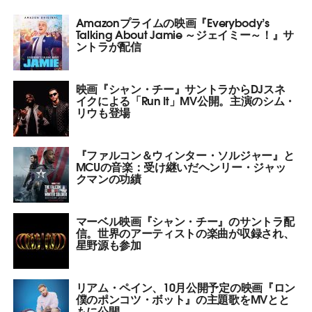
Amazonプライムの映画『Everybody’s
Talking About Jamie ～ジェイミー～！』サ
ントラが配信
映画『シャン・チー』サントラからDJスネ
イクによる「Run It」MV公開。主演のシム・
リウも登場
『ファルコン＆ウィンター・ソルジャー』と
MCUの音楽：受け継いだヘンリー・ジャッ
クマンの功績
マーベル映画『シャン・チー』のサントラ配
信。世界のアーティストの楽曲が収録され、
星野源も参加
リアム・ペイン、10月公開予定の映画『ロン
僕のポンコツ・ボット』の主題歌をMVとと
もに公開