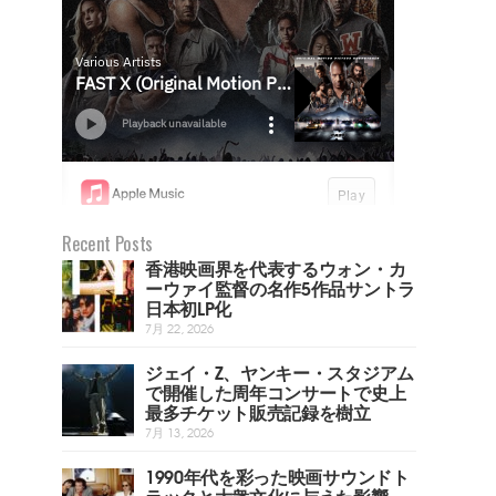
Recent Posts
香港映画界を代表するウォン・カ
ーウァイ監督の名作5作品サントラ
日本初LP化
7月 22, 2026
ジェイ・Z、ヤンキー・スタジアム
で開催した周年コンサートで史上
最多チケット販売記録を樹立
7月 13, 2026
1990年代を彩った映画サウンドト
ラックと大衆文化に与えた影響