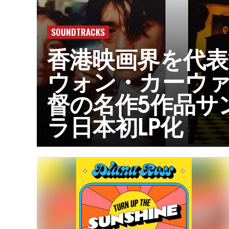
SOUNDTRACKS
香港映画界を代表
ウォン・カーウ
督の名作5作品サ
ラ日本初LP化