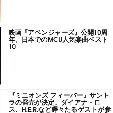
映画『アベンジャーズ』公開10周
年、日本でのMCU人気楽曲ベスト
10
『ミニオンズ フィーバー』サント
ラの発売が決定。ダイアナ・ロ
ス、H.E.R.など錚々たるゲストが参