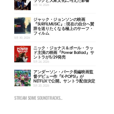
6月 14, 2026
ジャック・ジョンソンの映画
『SURFILMUSIC』: 現在の自分へ賛
辞を送りたくなる極上のサーフ・
フィルム
5月 30, 2026
ニック・ジョナス＆ポール・ラッ
ド主演の映画『Power Ballad』サ
ントラが5/29発売
5月 24, 2026
アンダーソン・パーク長編映画監
督デビュー作『K-POPS!』が
NETFLIXで公開。サントラ配信決定
5月 20, 2026
STREAM SOME SOUNDTRACKS...