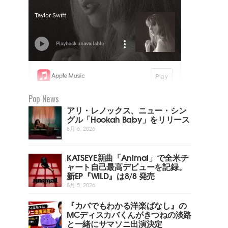
Pop News
アリ・レノックス、ニュー・シン
グル「Hookah Baby」をリリース
8月 6, 2026
KATSEYE新曲「Animal」で全米チ
ャート自己最高デビューを記録。
新EP『WILD』は8/8 発売
8月 5, 2026
『カバでもわかる洋楽ばなし』の
MCディスカバくんがきつねの淡路
と一緒にサマソニ出演決定