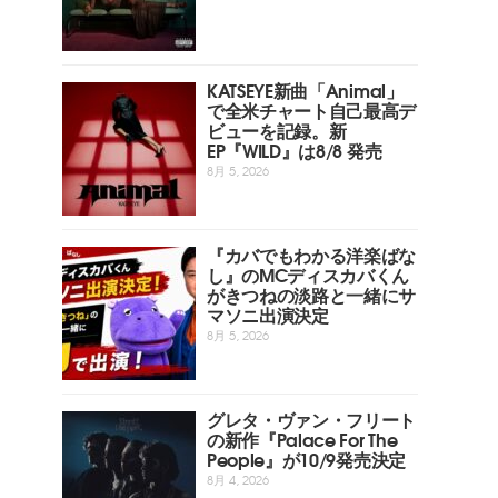
KATSEYE新曲「Animal」
で全米チャート自己最高デ
ビューを記録。新
EP『WILD』は8/8 発売
8月 5, 2026
『カバでもわかる洋楽ばな
し』のMCディスカバくん
がきつねの淡路と一緒にサ
マソニ出演決定
8月 5, 2026
グレタ・ヴァン・フリート
の新作『Palace For The
People』が10/9発売決定
8月 4, 2026