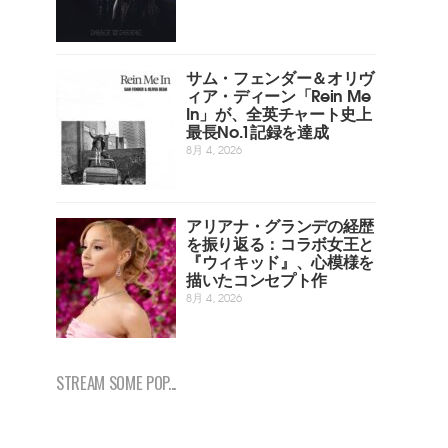
サム・フェンダー＆オリヴ
ィア・ディーン「Rein Me
In」が、全英チャート史上
最長No.1記録を達成
8月 4, 2026
アリアナ・グランデの経歴
を振り返る：コラボ女王と
『ウィキッド』、心模様を
描いたコンセプト作
8月 4, 2026
STREAM SOME POP...