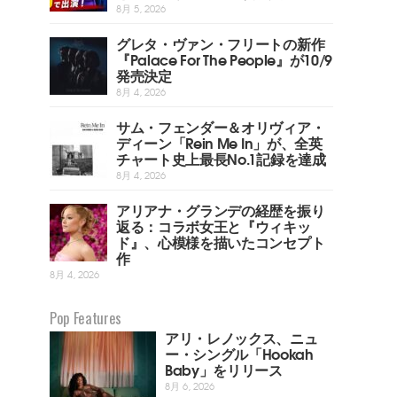
8月 5, 2026
グレタ・ヴァン・フリートの新作
『Palace For The People』が10/9
発売決定
8月 4, 2026
サム・フェンダー＆オリヴィア・
ディーン「Rein Me In」が、全英
チャート史上最長No.1記録を達成
8月 4, 2026
アリアナ・グランデの経歴を振り
返る：コラボ女王と『ウィキッ
ド』、心模様を描いたコンセプト
作
8月 4, 2026
Pop Features
アリ・レノックス、ニュ
ー・シングル「Hookah
Baby」をリリース
8月 6, 2026