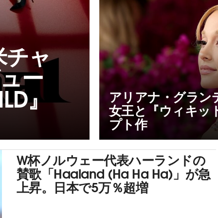
米チャ
ビュー
LD』
アリアナ・グラン
女王と『ウィキッ
プト作
W杯ノルウェー代表ハーランドの
賛歌「Haaland (Ha Ha Ha)」が急
上昇。日本で5万％超増