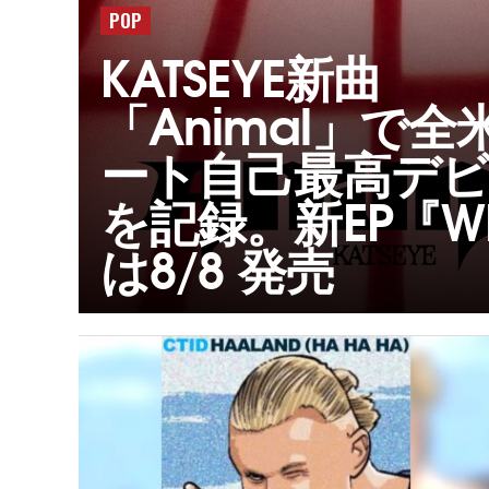
POP
KATSEYE新曲
「Animal」で全
ート自己最高デ
を記録。新EP『WI
は8/8 発売