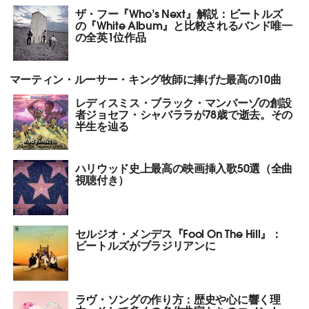
ザ・フー『Who’s Next』解説：ビートルズ
の『White Album』と比較されるバンド唯一
の全英1位作品
マーティン・ルーサー・キング牧師に捧げた最高の10曲
レディスミス・ブラック・マンバーゾの創設
者ジョセフ・シャバララが78歳で逝去。その
半生を辿る
ハリウッド史上最高の映画挿入歌50選（全曲
視聴付き）
セルジオ・メンデス『Fool On The Hill』：
ビートルズがブラジリアンに
ラヴ・ソングの作り方：歴史や心に響く理