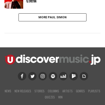
を開催
MORE PAUL SIMON
NEWS
NEW RELEASES
STORIES
COLUMNS
ARTISTS
GENRES
PLAYLISTS
QUIZZES
WIN