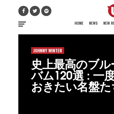
HOME
NEWS
NEW R
JOHNNY WINTER
史上最高のブル
バム120選 : 
おきたい名盤た