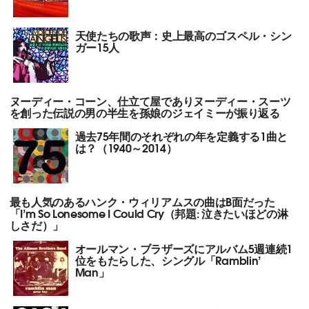
天使たちの歌声：史上最高のゴスペル・シン
ガー15人
ヌーディー・コーン、仕立て屋でありヌーディー・スーツ
を創った伝説の男の半生を孫娘のジェイミーが振り返る
過去75年間のそれぞれの年を定義する1曲と
は？（1940～2014）
最も人気のあるハンク・ウィリアムスの曲はB面だった
「I’m So Lonesome I Could Cry（邦題: 泣きたいほどの淋
しさだ）」
オールマン・ブラザーズにアルバム5週連続1
位をもたらした、シングル「Ramblin’
Man」