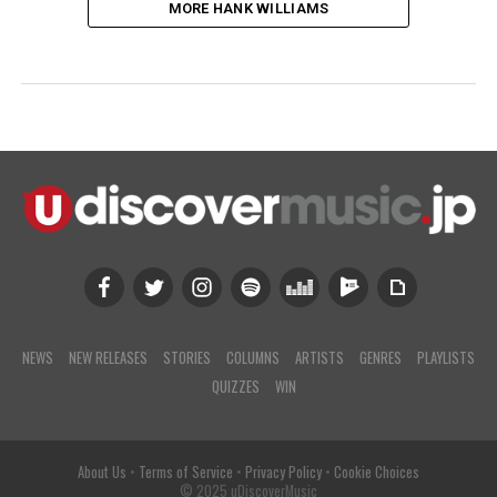
MORE HANK WILLIAMS
NEWS
NEW RELEASES
STORIES
COLUMNS
ARTISTS
GENRES
PLAYLISTS
QUIZZES
WIN
About Us
•
Terms of Service
•
Privacy Policy
•
Cookie Choices
© 2025 uDiscoverMusic