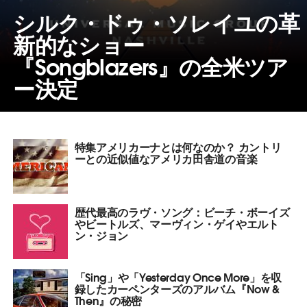
シルク・ドゥ・ソレイユの革
新的なショー
『Songblazers』の全米ツア
ー決定
特集アメリカーナとは何なのか？ カントリ
ーとの近似値なアメリカ田舎道の音楽
歴代最高のラヴ・ソング：ビーチ・ボーイズ
やビートルズ、マーヴィン・ゲイやエルト
ン・ジョン
「Sing」や「Yesterday Once More」を収
録したカーペンターズのアルバム『Now &
Then』の秘密