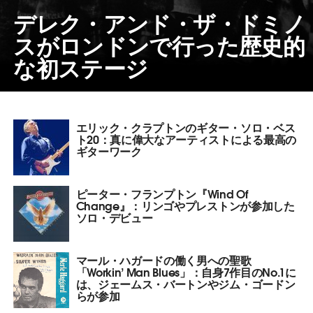
デレク・アンド・ザ・ドミノ
スがロンドンで行った歴史的
な初ステージ
エリック・クラプトンのギター・ソロ・ベス
ト20：真に偉大なアーティストによる最高の
ギターワーク
ピーター・フランプトン『Wind Of
Change』：リンゴやプレストンが参加した
ソロ・デビュー
マール・ハガードの働く男への聖歌
「Workin’ Man Blues」：自身7作目のNo.1に
は、ジェームス・バートンやジム・ゴードン
らが参加