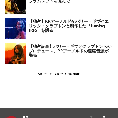
ブラムレットを偲んで
【独占】P.P.アーノルドがバリー・ギブやエ
リック・クラプトンと制作した『Turning
Tide』を語る
【独占記事】バリー・ギブとクラプトンらが
プロデュース、P.P.アーノルドの秘蔵音源が
発売
MORE DELANEY & BONNIE