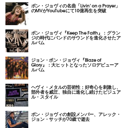
ボン・ジョヴィの名曲「Livin’ on a Prayer」
のMVがYouTubeにて10億再生を突破
ボン・ジョヴィ『Keep The Faith』：グラン
ジの時代にバンドのサウンドを進化させたア
ルバム
ジョン・ボン・ジョヴィ『Blaze of
Glory』：大ヒットとなったソロデビューア
ルバム
ヘヴィ・メタルの芸術性：好奇心を刺激し、
部外者を威圧、独自に進化し続けたビジュア
ル・スタイル
ボン・ジョヴィの創設メンバー、アレック・
ジョン・サッチが70歳で逝去