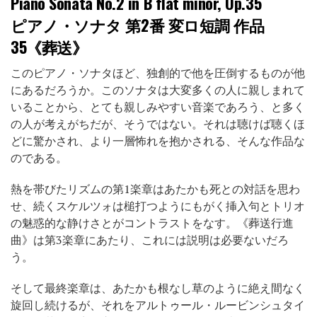
Piano Sonata No.2 in B flat minor, Op.35
ピアノ・ソナタ 第2番 変ロ短調 作品
35《葬送》
このピアノ・ソナタほど、独創的で他を圧倒するものが他
にあるだろうか。このソナタは大変多くの人に親しまれて
いることから、とても親しみやすい音楽であろう、と多く
の人が考えがちだが、そうではない。それは聴けば聴くほ
どに驚かされ、より一層怖れを抱かされる、そんな作品な
のである。
熱を帯びたリズムの第1楽章はあたかも死との対話を思わ
せ、続くスケルツォは槌打つようにもがく挿入句とトリオ
の魅惑的な静けさとがコントラストをなす。《葬送行進
曲》は第3楽章にあたり、これには説明は必要ないだろ
う。
そして最終楽章は、あたかも根なし草のように絶え間なく
旋回し続けるが、それをアルトゥール・ルービンシュタイ