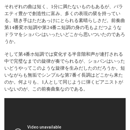
それぞれの曲は短く、1分に満たないものもあるが、バラ
エティ豊かで創造性に富み、多くの表現の襞を持ってい
る。聴き手はただあっけにとられる素晴らしさだ。前奏曲
第14番変ホ短調や第24番ニ短調の身の毛もよだつような
ドラマをショパンはいったいどこから思いついたのであろ
うか。
そして第4番ホ短調では変化する半音階和声が連打される
中で完璧なまでの旋律が奏でられるが、ショパンはいった
いどうやってこのような旋律を生みだしたのだろうか。短
いながらも無垢でシンプルな第7番イ長調はどこから来た
のか。何よりも、1人として同じように弾くピアニストが
いないのが、この前奏曲集なのである。