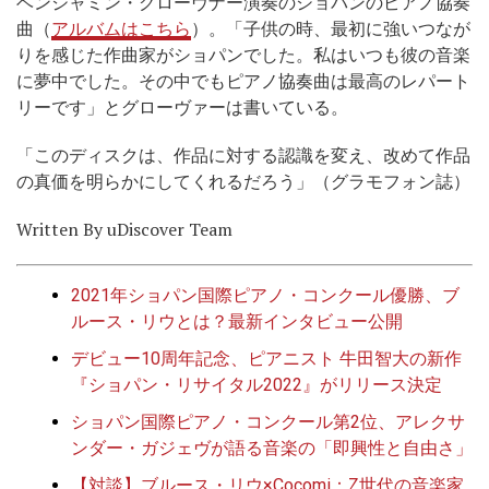
ベンジャミン・グローヴナー演奏のショパンのピアノ協奏
曲（
アルバムはこちら
）。「子供の時、最初に強いつなが
りを感じた作曲家がショパンでした。私はいつも彼の音楽
に夢中でした。その中でもピアノ協奏曲は最高のレパート
リーです」とグローヴァーは書いている。
「このディスクは、作品に対する認識を変え、改めて作品
の真価を明らかにしてくれるだろう」（グラモフォン誌）
Written By uDiscover Team
2021年ショパン国際ピアノ・コンクール優勝、ブ
ルース・リウとは？最新インタビュー公開
デビュー10周年記念、ピアニスト 牛田智大の新作
『ショパン・リサイタル2022』がリリース決定
ショパン国際ピアノ・コンクール第2位、アレクサ
ンダー・ガジェヴが語る音楽の「即興性と自由さ」
【対談】ブルース・リウ×Cocomi：Z世代の音楽家