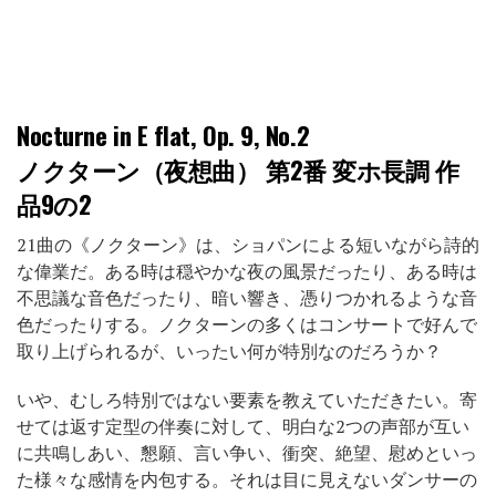
Nocturne in E flat, Op. 9, No.2
ノクターン（夜想曲） 第2番 変ホ長調 作
品9の2
21曲の《ノクターン》は、ショパンによる短いながら詩的
な偉業だ。ある時は穏やかな夜の風景だったり、ある時は
不思議な音色だったり、暗い響き、憑りつかれるような音
色だったりする。ノクターンの多くはコンサートで好んで
取り上げられるが、いったい何が特別なのだろうか？
いや、むしろ特別ではない要素を教えていただきたい。寄
せては返す定型の伴奏に対して、明白な2つの声部が互い
に共鳴しあい、懇願、言い争い、衝突、絶望、慰めといっ
た様々な感情を内包する。それは目に見えないダンサーの