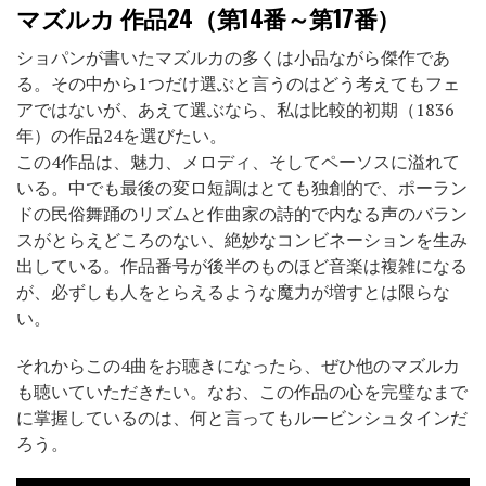
マズルカ 作品24（第14番～第17番）
ショパンが書いたマズルカの多くは小品ながら傑作であ
る。その中から1つだけ選ぶと言うのはどう考えてもフェ
アではないが、あえて選ぶなら、私は比較的初期（1836
年）の作品24を選びたい。
この4作品は、魅力、メロディ、そしてペーソスに溢れて
いる。中でも最後の変ロ短調はとても独創的で、ポーラン
ドの民俗舞踊のリズムと作曲家の詩的で内なる声のバラン
スがとらえどころのない、絶妙なコンビネーションを生み
出している。作品番号が後半のものほど音楽は複雑になる
が、必ずしも人をとらえるような魔力が増すとは限らな
い。
それからこの4曲をお聴きになったら、ぜひ他のマズルカ
も聴いていただきたい。なお、この作品の心を完璧なまで
に掌握しているのは、何と言ってもルービンシュタインだ
ろう。