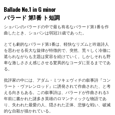
Ballade No.1 in G minor
バラード 第1番 ト短調
ショパンのバラードの中で最も有名なバラード第1番を作
曲したとき、ショパンは弱冠21歳であった。
とても劇的なバラード第1番は、軽快なリズムと吟遊詩人
を思わせる長大な旋律が特徴的で、突然、荒々しく冷徹に
遮られながらも主題は変容を続けていく。しかしそれも野
卑な激しささえ感じさせる驚異的なコーダに至るまでであ
る。
批評家の中には、アダム・ミツキェヴィチの叙事詩『コン
ラート・ヴァレンロッド』に誘発されて作曲された、と考
える向きもある。この叙事詩は、バラードが作曲される3
年前に書かれた謎多き英雄のロマンティックな物語であ
り、失われた最愛の人、隠された正体、悲惨な戦い、破滅
的な自殺が描かれている。