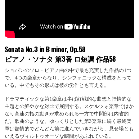
Sonata No.3 in B minor, Op.58
ピアノ・ソナタ 第3番 ロ短調 作品58
ショパンのソロ・ピアノ曲の中で最も充実した作品の1つ
で、4つの楽章からなり、シンフォニックな構成をとって
いる。中でもその形式は彼の労作とも言える。
ドラマティックな第1楽章は半ば好戦的な曲想と抒情的な
主題との鮮やかな対比で展開する。スケルツォ楽章ではか
なり高速の指の動きが求められる一方で中間部は内省的
だ。歌曲のような、ゆっくりとした第3楽章に続く最終楽
章は熱情的でどんどん前に進んでいきながら、見せ場とも
いえるヴィルトゥオーソな瞬間があふれている。