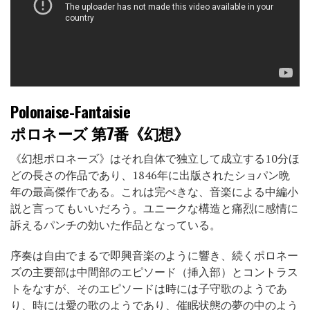
Polonaise-Fantaisie
ポロネーズ 第7番《幻想》
《幻想ポロネーズ》はそれ自体で独立して成立する10分ほ
どの長さの作品であり、1846年に出版されたショパン晩
年の最高傑作である。これは完ぺきな、音楽による中編小
説と言ってもいいだろう。ユニークな構造と痛烈に感情に
訴えるパンチの効いた作品となっている。
序奏は自由でまるで即興音楽のように響き、続くポロネー
ズの主要部は中間部のエピソード（挿入部）とコントラス
トをなすが、そのエピソードは時には子守歌のようであ
り、時には愛の歌のようであり、催眠状態の夢の中のよう