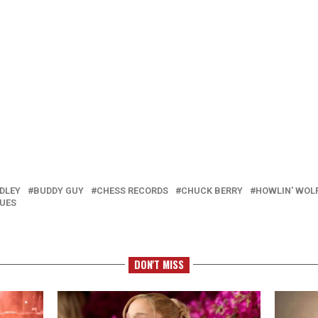
DDLEY
BUDDY GUY
CHESS RECORDS
CHUCK BERRY
HOWLIN' WOL
LUES
DON'T MISS