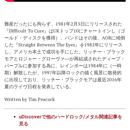
難産だったにも拘らず、1981年2月3日にリリースされた
『Difficult To Cure』はUKトップ10にチャートインし（ゴ
ールド・ディスクを獲得）、バンドはその後、AORに傾倒
した『Straight Between The Eyes』
を
1982年にリリース
し
、
アメリカ本土で成功を手にした。リッチー・ブラック
モアとロジャー・グローヴァ―が再結成されたディープ・
パープルに参加する為に、レインボーは1984年に（一時
期）解散したが、1997年以降ロックの描く風景に散発的
に出現しており、リッチー・ブラックモアは最近2016年
夏のライヴ日程を発表している。
Written by Tim Peacock
uDiscoverで他のハードロック/メタル関連
記事を
見る