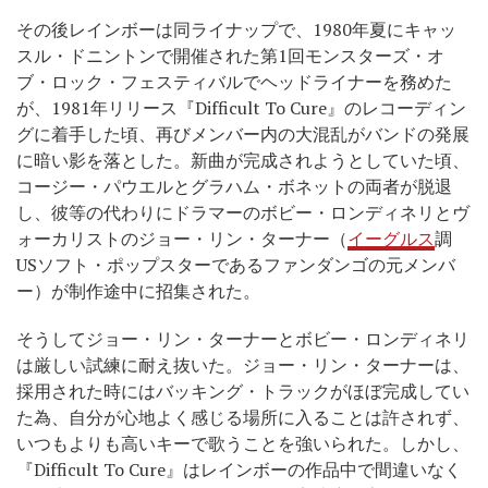
その後レインボーは同ライナップで、1980年夏にキャッ
スル・ドニントンで開催された第1回モンスターズ・オ
ブ・ロック・フェスティバルでヘッドライナーを務めた
が、1981年リリース『Difficult To Cure』のレコーディン
グに着手した頃、再びメンバー内の大混乱がバンドの発展
に暗い影を落とした。新曲が完成されようとしていた頃、
コージー・パウエルとグラハム・ボネットの両者が脱退
し、彼等の代わりにドラマーのボビー・ロンディネリとヴ
ォーカリストのジョー・リン・ターナー（
イーグルス
調
USソフト・ポップスターであるファンダンゴの元メンバ
ー）が制作途中に招集された。
そうしてジョー・リン・ターナーとボビー・ロンディネリ
は厳しい試練に耐え抜いた。ジョー・リン・ターナーは、
採用された時にはバッキング・トラックがほぼ完成してい
た為、自分が心地よく感じる場所に入ることは許されず、
いつもよりも高いキーで歌うことを強いられた。しかし、
『Difficult To Cure』はレインボーの作品中で間違いなく