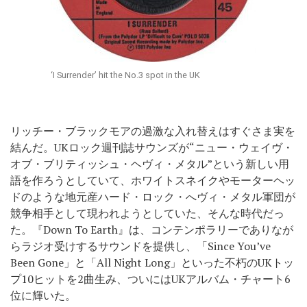
‘I Surrender’ hit the No.3 spot in the UK
リッチー・ブラックモアの過激な入れ替えはすぐさま実を
結んだ。UKロック週刊誌サウンズが“ニュー・ウェイヴ・
オブ・ブリティッシュ・ヘヴィ・メタル”という新しい用
語を作ろうとしていて、ホワイトスネイクやモーターヘッ
ドのような地元産ハード・ロック・へヴィ・メタル軍団が
競争相手として現われようとしていた、そんな時代だっ
た。『Down To Earth』は、コンテンポラリーでありなが
らラジオ受けするサウンドを提供し、「Since You’ve
Been Gone」と「All Night Long」といった不朽のUKトッ
プ10ヒットを2曲生み、ついにはUKアルバム・チャート6
位に輝いた。