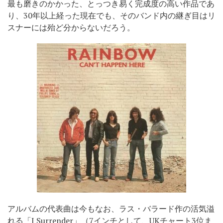
最も磨きのかかった、とっつき易く完成度の高い作品であ
り、30年以上経った現在でも、そのバンド内の継ぎ目はリ
スナーには殆ど分からないだろう。
アルバムの代表曲は今もなお、ラス・バラード作の活気溢
れる「I Surrender」（7インチとして、UKチャート3位ま