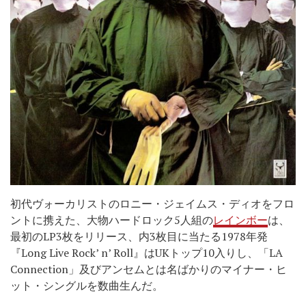
初代ヴォーカリストのロニー・ジェイムス・ディオをフロ
ントに携えた、大物ハードロック5人組の
レインボー
は、
最初のLP3枚をリリース、内3枚目に当たる1978年発
『Long Live Rock’ n’ Roll』はUKトップ10入りし、「LA
Connection」及びアンセムとは名ばかりのマイナー・ヒ
ット・シングルを数曲生んだ。