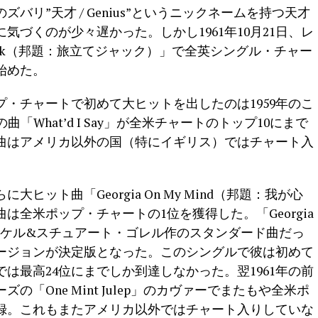
バリ”天才 / Genius”というニックネームを持つ天才
に気づくのが少々遅かった。しかし1961年10月21日、レ
d Jack（邦題：旅立てジャック）」で全英シングル・チャー
始めた。
・チャートで初めて大ヒットを出したのは1959年のこ
「What’d I Say」が全米チャートのトップ10にまで
曲はアメリカ以外の国（特にイギリス）ではチャート入
大ヒット曲「Georgia On My Mind（邦題：我が心
全米ポップ・チャートの1位を獲得した。「Georgia
ーマイケル&スチュアート・ゴレル作のスタンダード曲だっ
ージョンが決定版となった。このシングルで彼は初めて
は最高24位にまでしか到達しなかった。翌1961年の前
「One Mint Julep」のカヴァーでまたもや全米ポ
記録。これもまたアメリカ以外ではチャート入りしていな