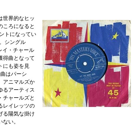
は世界的なヒッ
のころになると
ウントになってい
。シングル
の週にレイ・チャール
獲得曲となって
トにも姿を見
の曲はパーシ
、アニマルズか
ゆるアーティス
・チャールズと
るレイレッツの
げる陽気な掛け
いない。