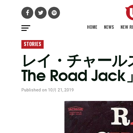
HOME
NEWS
NEW R
STORIES
レイ・チャールズ
The Road Jack
Published on
10月 21, 2019