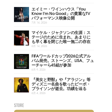
エイミー・ワインハウス「You
Know I’m No Good」の貴重なTV
パフォーマンス映像公開
7月 14, 2026
マイケル・ジャクソンの生涯：ス
テージのために生まれ、あまりに
も早く幕を閉じた唯一無二の存在
6月 14, 2026
FIFAワールドカップ2026公式アル
バム発売。ストーンズ、LISA、フュ
ーチャーら45組が参加
6月 9, 2026
『美女と野獣』や『アラジン』等
ディズニー名曲を歌ったピーボ・
ブライソンが逝去。功績を辿る
6月 4, 2026
STORE