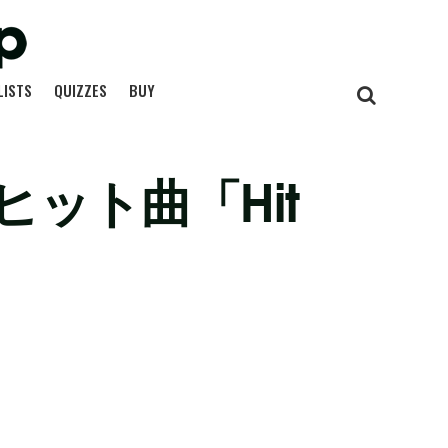
LISTS
QUIZZES
BUY
ット曲「Hit