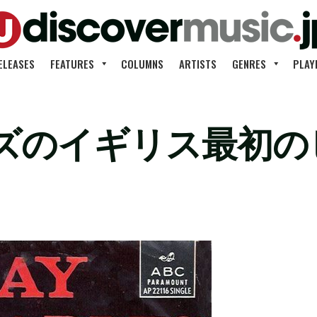
ELEASES
FEATURES
COLUMNS
ARTISTS
GENRES
PLAY
のイギリス最初のヒ
」