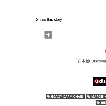
Share this story
日本版uDisco
HOAGY CARMICHAEL
MARGIE 
THE