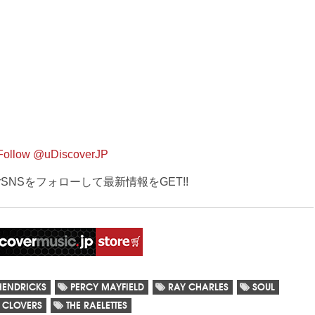
Follow @uDiscoverJP
verSNSをフォローして最新情報をGET!!
HENDRICKS
PERCY MAYFIELD
RAY CHARLES
SOUL
 CLOVERS
THE RAELETTES