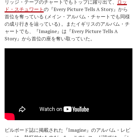
リッジ・テープのチャートでもトップに躍り出て、
ロッ
ド・スチュワート
の『Every Picture Tells A Story』から
首位を奪っている (メイン・アルバム・チャートでも同様
の成り行きを辿っている) 。またイギリスのアルバム・チ
ャートでも、『Imagine』は『Every Picture Tells A
Story』から首位の座を奪い取っていた。
ビルボード誌に掲載された『Imagine』のアルバム・レビ