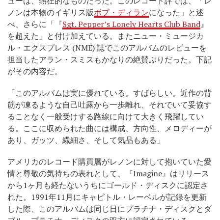
ューは、熱狂的なものだった。このレコード評では、「レ
ノンは本物のイギリス版
ボブ・ディラン
になった」と述
べ、さらに「『
Sgt. Pepper’s Lonely Hearts Club Band
』
を超えた」と付け加えている。またニュー・ミュージカ
ル・エクスプレス (NME) 誌でこのアルバムのレビューを
担当したアラン・スミスもかなりの絶賛ぶりだった。下記
がその内容だ。
「このアルバムは実に優れている。すばらしい。近作の背
筋が凍るような自己吐露から一歩離れ、それでいて妥協す
ることなく一般受けする路線に向けて大きく飛躍してい
る。ここに収められた曲には構成、方向性、メロディーが
あり、ガッツ、繊細さ、そして気品もある」
アメリカのレコード購買層がレノンに対して抱いていた愛
情と尊敬の気持ちの表れとして、『Imagine』はリリース
から1ヶ月も経たないうちにゴールド・ディスクに認定さ
れた。1991年11月にキャピトル・レーベルが記録を更新
した際、このアルバムは同じ日にプラチナ・ディスクとダ