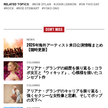
RELATED TOPICS:
BOB DYLAN
JOHN LENNON
ON THIS DAY
ROCK
ROD STEWART
YOKO ONO
DON'T MISS
NEWS
2026年海外アーティスト来日公演情報まとめ
【随時更新】
COLUMNS
アリアナ・グランデの経歴を振り返る：コラ
ボ女王と『ウィキッド』、心模様を描いたコ
ンセプト作
COLUMNS
アリアナ・グランデのキャリアを振り返る：
強くセクシーな女性像と悲劇、そしてポップ
の天下へ