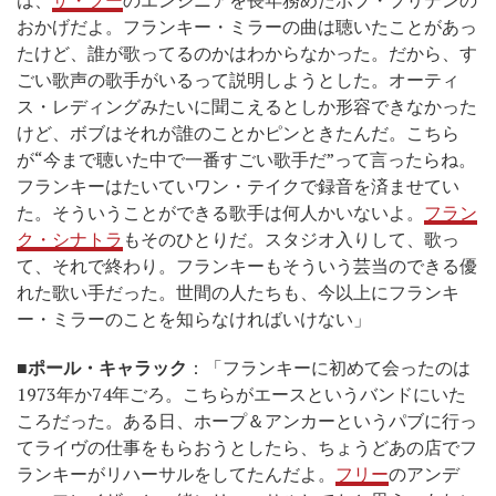
は、
ザ・フー
のエンジニアを長年務めたボブ・プリデンの
おかげだよ。フランキー・ミラーの曲は聴いたことがあっ
たけど、誰が歌ってるのかはわからなかった。だから、す
ごい歌声の歌手がいるって説明しようとした。オーティ
ス・レディングみたいに聞こえるとしか形容できなかった
けど、ボブはそれが誰のことかピンときたんだ。こちら
が“今まで聴いた中で一番すごい歌手だ”って言ったらね。
フランキーはたいていワン・テイクで録音を済ませてい
た。そういうことができる歌手は何人かいないよ。
フラン
ク・シナトラ
もそのひとりだ。スタジオ入りして、歌っ
て、それで終わり。フランキーもそういう芸当のできる優
れた歌い手だった。世間の人たちも、今以上にフランキ
ー・ミラーのことを知らなければいけない」
■ポール・キャラック
：「フランキーに初めて会ったのは
1973年か74年ごろ。こちらがエースというバンドにいた
ころだった。ある日、ホープ＆アンカーというパブに行っ
てライヴの仕事をもらおうとしたら、ちょうどあの店でフ
ランキーがリハーサルをしてたんだよ。
フリー
のアンデ