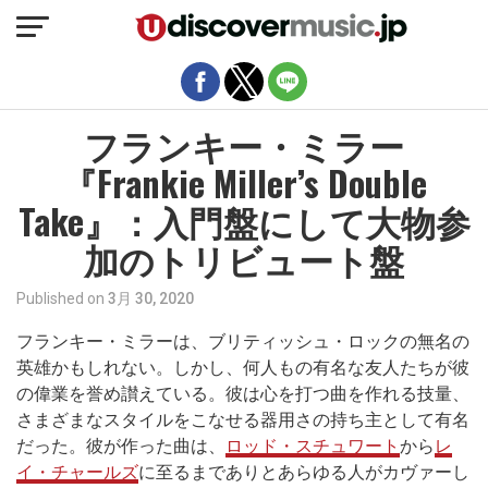
モバイルバージョンを終了
フランキー・ミラー
『Frankie Miller’s Double
Take』：入門盤にして大物参
加のトリビュート盤
Published on
3月 30, 2020
フランキー・ミラーは、ブリティッシュ・ロックの無名の
英雄かもしれない。しかし、何人もの有名な友人たちが彼
の偉業を誉め讃えている。彼は心を打つ曲を作れる技量、
さまざまなスタイルをこなせる器用さの持ち主として有名
だった。彼が作った曲は、
ロッド・スチュワート
から
レ
イ・チャールズ
に至るまでありとあらゆる人がカヴァーし