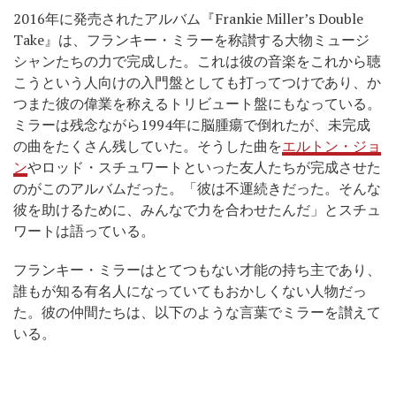
2016年に発売されたアルバム『Frankie Miller’s Double
Take』は、フランキー・ミラーを称讃する大物ミュージ
シャンたちの力で完成した。これは彼の音楽をこれから聴
こうという人向けの入門盤としても打ってつけであり、か
つまた彼の偉業を称えるトリビュート盤にもなっている。
ミラーは残念ながら1994年に脳腫瘍で倒れたが、未完成
の曲をたくさん残していた。そうした曲を
エルトン・ジョ
ン
やロッド・スチュワートといった友人たちが完成させた
のがこのアルバムだった。「彼は不運続きだった。そんな
彼を助けるために、みんなで力を合わせたんだ」とスチュ
ワートは語っている。
フランキー・ミラーはとてつもない才能の持ち主であり、
誰もが知る有名人になっていてもおかしくない人物だっ
た。彼の仲間たちは、以下のような言葉でミラーを讃えて
いる。