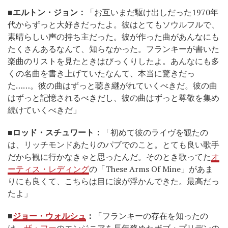
■エルトン・ジョン：
「お互いまだ駆け出しだった1970年
代からずっと大好きだったよ。彼はとてもソウルフルで、
素晴らしい声の持ち主だった。彼が作った曲があんなにも
たくさんあるなんて、知らなかった。フランキーが書いた
楽曲のリストを見たときはびっくりしたよ。あんなにも多
くの名曲を書き上げていたなんて、本当に驚きだっ
た……。彼の曲はずっと聴き継がれていくべきだ。彼の曲
はずっと記憶されるべきだし、彼の曲はずっと尊敬を集め
続けていくべきだ」
■ロッド・スチュワート：
「初めて彼のライヴを観たの
は、リッチモンドあたりのパブでのこと。とても良い歌手
だから観に行かなきゃと思ったんだ。そのとき歌ってた
オ
ーティス・レディング
の「These Arms Of Mine」があま
りにも良くて、こちらは目に涙が浮かんできた。最高だっ
たよ」
■
ジョー・ウォルシュ
：
「フランキーの存在を知ったの