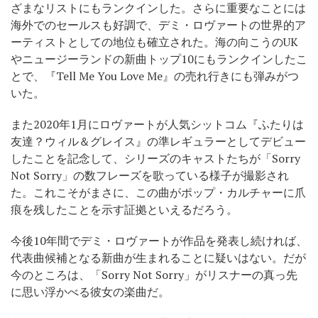
ざまなリストにもランクインした。さらに重要なことには
海外でのセールスも好調で、デミ・ロヴァートの世界的ア
ーティストとしての地位も確立された。海の向こうのUK
やニュージーランドの新曲トップ10にもランクインしたこ
とで、『Tell Me You Love Me』の売れ行きにも弾みがつ
いた。
また2020年1月にロヴァートが人気シットコム『ふたりは
友達？ウィル＆グレイス』の準レギュラーとしてデビュー
したことを記念して、シリーズのキャストたちが「Sorry
Not Sorry」の数フレーズを歌っている様子が撮影され
た。これこそがまさに、この曲がポップ・カルチャーに爪
痕を残したことを示す証拠といえるだろう。
今後10年間でデミ・ロヴァートが作品を発表し続ければ、
代表曲候補となる新曲が生まれることに疑いはない。だが
今のところは、「Sorry Not Sorry」がリスナーの真っ先
に思い浮かべる彼女の楽曲だ。