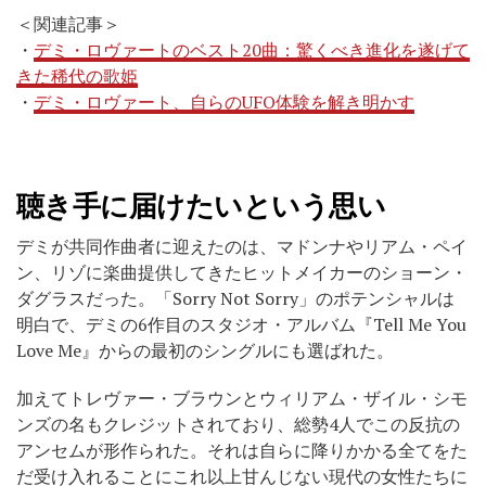
＜関連記事＞
・
デミ・ロヴァートのベスト20曲：驚くべき進化を遂げて
きた稀代の歌姫
・
デミ・ロヴァート、自らのUFO体験を解き明かす
聴き手に届けたいという思い
デミが共同作曲者に迎えたのは、マドンナやリアム・ペイ
ン、リゾに楽曲提供してきたヒットメイカーのショーン・
ダグラスだった。「Sorry Not Sorry」のポテンシャルは
明白で、デミの6作目のスタジオ・アルバム『Tell Me You
Love Me』からの最初のシングルにも選ばれた。
加えてトレヴァー・ブラウンとウィリアム・ザイル・シモ
ンズの名もクレジットされており、総勢4人でこの反抗の
アンセムが形作られた。それは自らに降りかかる全てをた
だ受け入れることにこれ以上甘んじない現代の女性たちに