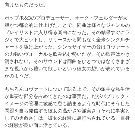
向けたものだった。
ポップ/R&Bのプロデューサー、オーク・フェルダーが大
胆かつ都会的に仕上げたことで、同曲は様々なジャンルの
プレイリストに入り得る楽曲になった。その結果すぐにラ
ジオで大ヒットし、リリースから間もなく全米シングルチ
ャートを駆け上がった。シンセサイザーの音はロヴァート
の力強いヴォーカルを飲み込む勢いだが、その歌声はかき
消されない。そのサウンドは同曲をひとつではなくさまざ
まな視点から聴いて欲しいという彼女の想いが表れている
かのようだ。
もちろんロヴァートについて語る上で、その派手な私生活
が重要な部分を占めてきたのは事実だ。だがパブリック・
イメージの管理に敏感で息も詰まるような時代にそうした
問題を自ら発信する彼女の温かさや誠実さ（それに事実と
しての勇敢さ）は、彼女の経験に裏打ちされている。自身
の経験が良い面に活きている。