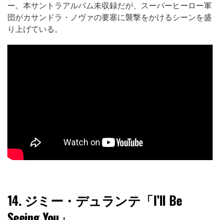
ー。本サントラアルバム未収録だが、スーパーヒーロー軍
団がカサンドラ・ノヴァの要塞に襲撃をかけるシーンを盛
り上げている。
14.
ジミー・デュランテ「I’ll Be
Seeing You」