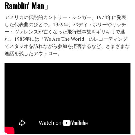
Ramblin’ Man」
アメリカの伝説的カントリー・シンガー、1974年に発表
した代表曲のひとつ。1959年、バディ・ホリーやリッチ
ー・ヴァレンスが亡くなった飛行機事故をギリギリで逃
れ、1985年には「We Are The World」のレコーディング
でスタジオを訪れながら参加を拒否するなど、さまざまな
逸話を残したアウトロー。