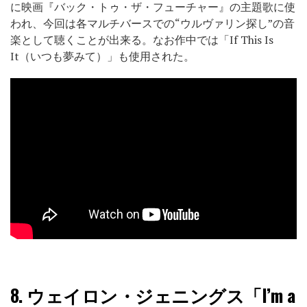
に映画『バック・トゥ・ザ・フューチャー』の主題歌に使
われ、今回は各マルチバースでの“ウルヴァリン探し”の音
楽として聴くことが出来る。なお作中では「If This Is
It（いつも夢みて）」も使用された。
8.
ウェイロン・ジェニングス「I’m a