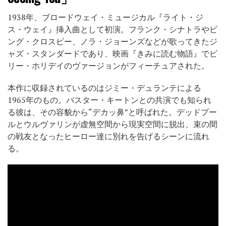
1938年、ブロードウェイ・ミュージカル『ライト・ジ
ス・ウェイ』挿入曲として初演。フランク・シナトラやビ
ング・クロスビー、ノラ・ジョーンズなどが歌ってきたジ
ャズ・スタンダードであり、映画『きみに読む物語』でビ
リー・ホリデイのヴァージョンがフィーチュアされた。
本作に収録されているのはジミー・デュランテによる
1965年のもの。バスター・キートンとの共演でも知られ
る彼は、その容貌から“デカッ鼻”と呼ばれた。デッドプー
ルとウルヴァリンが虚無空間から現実空間に脱出、束の間
の戦友となったヒーロー達に別れを告げるシーンに流れ
る。