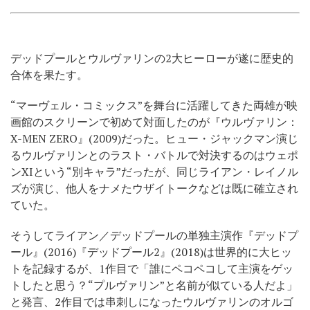
デッドプールとウルヴァリンの2大ヒーローが遂に歴史的
合体を果たす。
“マーヴェル・コミックス”を舞台に活躍してきた両雄が映
画館のスクリーンで初めて対面したのが『ウルヴァリン：
X-MEN ZERO』(2009)だった。ヒュー・ジャックマン演じ
るウルヴァリンとのラスト・バトルで対決するのはウェポ
ンXIという“別キャラ”だったが、同じライアン・レイノル
ズが演じ、他人をナメたウザイトークなどは既に確立され
ていた。
そうしてライアン／デッドプールの単独主演作『デッドプ
ール』(2016)『デッドプール2』(2018)は世界的に大ヒッ
トを記録するが、1作目で「誰にペコペコして主演をゲッ
トしたと思う？“プルヴァリン”と名前が似ている人だよ」
と発言、2作目では串刺しになったウルヴァリンのオルゴ