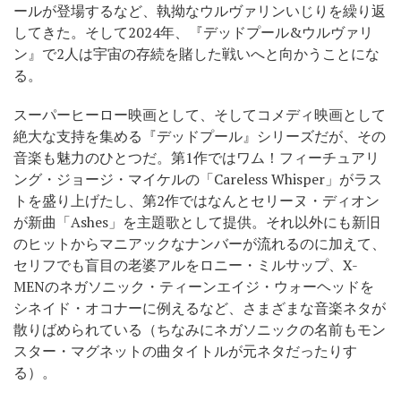
ールが登場するなど、執拗なウルヴァリンいじりを繰り返
してきた。そして2024年、『デッドプール&ウルヴァリ
ン』で2人は宇宙の存続を賭した戦いへと向かうことにな
る。
スーパーヒーロー映画として、そしてコメディ映画として
絶大な支持を集める『デッドプール』シリーズだが、その
音楽も魅力のひとつだ。第1作ではワム！フィーチュアリ
ング・ジョージ・マイケルの「Careless Whisper」がラス
トを盛り上げたし、第2作ではなんとセリーヌ・ディオン
が新曲「Ashes」を主題歌として提供。それ以外にも新旧
のヒットからマニアックなナンバーが流れるのに加えて、
セリフでも盲目の老婆アルをロニー・ミルサップ、X-
MENのネガソニック・ティーンエイジ・ウォーヘッドを
シネイド・オコナーに例えるなど、さまざまな音楽ネタが
散りばめられている（ちなみにネガソニックの名前もモン
スター・マグネットの曲タイトルが元ネタだったりす
る）。