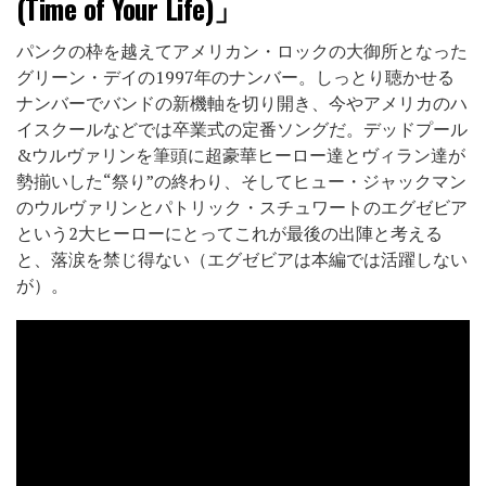
(Time of Your Life)」
パンクの枠を越えてアメリカン・ロックの大御所となった
グリーン・デイの1997年のナンバー。しっとり聴かせる
ナンバーでバンドの新機軸を切り開き、今やアメリカのハ
イスクールなどでは卒業式の定番ソングだ。デッドプール
&ウルヴァリンを筆頭に超豪華ヒーロー達とヴィラン達が
勢揃いした“祭り”の終わり、そしてヒュー・ジャックマン
のウルヴァリンとパトリック・スチュワートのエグゼビア
という2大ヒーローにとってこれが最後の出陣と考える
と、落涙を禁じ得ない（エグゼビアは本編では活躍しない
が）。