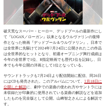
破天荒なスーパー・ヒーロー、デッドプールの最新作にし
て『LOGAN／ローガン』以来となるウルヴァリンの復帰
作となった映画『デッドプール＆ウルヴァリン』。日本で
は全世界に先駆けて2024年7月24日に公開されたこの作品
は全世界的なヒットとなり、初週オープニング興行成績は
今年の全世界で1位、R指定映画でも歴代1位を記録し、日
本でも今年公開の洋画として1位となっている。
サウンドトラックも7月24日より配信開始に配信、同26日
にはCDも発売された。このアルバムについて、
7月18日に
公開した解説
に、劇中での楽曲の使われ方やサントラには
未収録だが印象的に使用されている楽曲の解説などを追加
したものを完全版として公開。山﨑智之さんによる解説で
す。