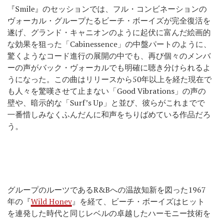
『Smile』のセッションでは、フル・コンビネーションの
ヴォーカル・グループたるビーチ・ボーイズが完全復活を
遂げ、グランド・キャニオンのように起伏に富んだ絵画的
な効果を狙った「Cabinessence」の中盤パートのように、
驚くようなコード進行の展開の中でも、再び個々のメンバ
ーの声がバック・ヴォーカルでも明確に聴き分けられるよ
うになった。この曲はリリースから50年以上を経た現在で
も人々を驚嘆させて止まない「Good Vibrations」の声の
壁や、暗示的な「Surf’s Up」と並び、彼らがこれまでで
一番惜しみなくふんだんに和声をちりばめている作品だろ
う。
グループのルーツであるR&Bへの温故知新を図った1967
年の『
Wild Honey
』を経て、ビーチ・ボーイズはヒット
を連発した時代と同じレベルの卓越したハーモニー技術を