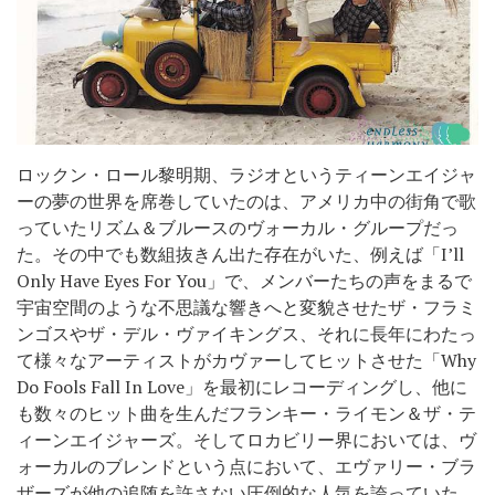
ロックン・ロール黎明期、ラジオというティーンエイジャ
ーの夢の世界を席巻していたのは、アメリカ中の街角で歌
っていたリズム＆ブルースのヴォーカル・グループだっ
た。その中でも数組抜きん出た存在がいた、例えば「I’ll
Only Have Eyes For You」で、メンバーたちの声をまるで
宇宙空間のような不思議な響きへと変貌させたザ・フラミ
ンゴスやザ・デル・ヴァイキングス、それに長年にわたっ
て様々なアーティストがカヴァーしてヒットさせた「Why
Do Fools Fall In Love」を最初にレコーディングし、他に
も数々のヒット曲を生んだフランキー・ライモン＆ザ・テ
ィーンエイジャーズ。そしてロカビリー界においては、ヴ
ォーカルのブレンドという点において、エヴァリー・ブラ
ザーズが他の追随を許さない圧倒的な人気を誇っていた。