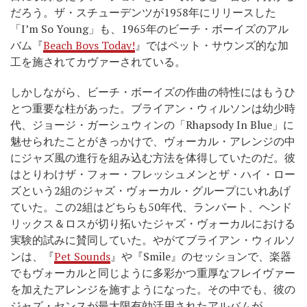
だろう。ザ・スチューデンツが1958年にリリースした
「I’m So Young」も、1965年のビーチ・ボーイズのアル
バム『
Beach Boys Today!
』ではペット・サウンズ的な加
工を施されてカヴァーされている。
しかしながら、ビーチ・ボーイズの作曲の特性にはもうひ
とつ重要な柱があった。ブライアン・ウィルソンは幼少時
代、ジョージ・ガーシュウィンの「Rhapsody In Blue」に
魅せられたことがきっかけで、ヴォーカル・アレンジの中
にジャズ風の進行を組み込む方法を体得していたのだ。彼
はとりわけザ・フォー・フレッシュメンとザ・ハイ・ロー
ズという2組のジャズ・ヴォーカル・グループにいれあげ
ていた。この2組はどちらも50年代、ランバート、ヘンド
リックス＆ロスが切り拓いたジャズ・ヴォーカルにおける
実験的試みに賛同していた。やがてブライアン・ウィルソ
ンは、『
Pet Sounds
』や『Smile』のセッションで、楽器
でもヴォーカルと同じように多彩かつ重厚なフレイヴァー
を加えたアレンジを施すようになった。その中でも、彼の
ジャズ・センスが最大限有効活用されたアルバムが