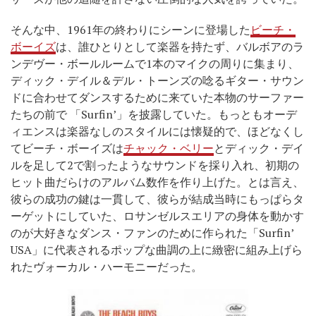
そんな中、1961年の終わりにシーンに登場した
ビーチ・
ボーイズ
は、誰ひとりとして楽器を持たず、バルボアのラ
ンデヴー・ボールルームで1本のマイクの周りに集まり、
ディック・デイル＆デル・トーンズの唸るギター・サウン
ドに合わせてダンスするために来ていた本物のサーファー
たちの前で 「Surfin’」を披露していた。もっともオーデ
ィエンスは楽器なしのスタイルには懐疑的で、ほどなくし
てビーチ・ボーイズは
チャック・ベリー
とディック・デイ
ルを足して2で割ったようなサウンドを採り入れ、初期の
ヒット曲だらけのアルバム数作を作り上げた。とは言え、
彼らの成功の鍵は一貫して、彼らが結成当時にもっぱらタ
ーゲットにしていた、ロサンゼルスエリアの身体を動かす
のが大好きなダンス・ファンのために作られた「Surfin’
USA」に代表されるポップな曲調の上に緻密に組み上げら
れたヴォーカル・ハーモニーだった。