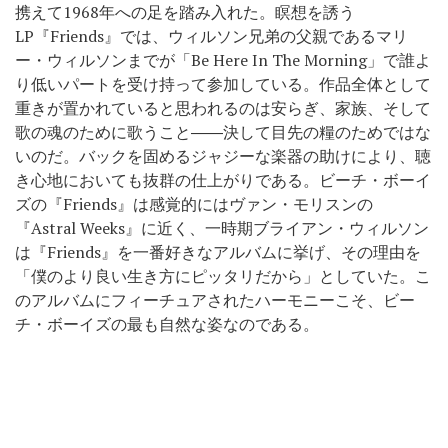
携えて1968年への足を踏み入れた。瞑想を誘う
LP『Friends』では、ウィルソン兄弟の父親であるマリ
ー・ウィルソンまでが「Be Here In The Morning」で誰よ
り低いパートを受け持って参加している。作品全体として
重きが置かれていると思われるのは安らぎ、家族、そして
歌の魂のために歌うこと――決して目先の糧のためではな
いのだ。バックを固めるジャジーな楽器の助けにより、聴
き心地においても抜群の仕上がりである。ビーチ・ボーイ
ズの『Friends』は感覚的にはヴァン・モリスンの
『Astral Weeks』に近く、一時期ブライアン・ウィルソン
は『Friends』を一番好きなアルバムに挙げ、その理由を
「僕のより良い生き方にピッタリだから」としていた。こ
のアルバムにフィーチュアされたハーモニーこそ、ビー
チ・ボーイズの最も自然な姿なのである。