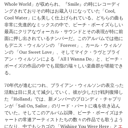
Whole World」が収められ、『Smile』の時にレコーディ
ングされておりその時はお蔵入りになっていた「Cool,
Cool Water」にも美しく仕上げられている。どちらの曲も
非常に先進的なミックスの中で、ビーチ・ボーイズらしい
最高にクリアなヴォーカル・サウンドとその表現が特に前
面に押し出されているナンバーだ。このアルバムでは他に
もデニス・ウィルソンの 「Forever」、カール・ウィルソ
ンの 「Our Sweet Love」、そしてマイク・ラヴとブライ
アン・ウィルソンによる 「All I Wanna Do」と、ビーチ・
ボーイズの作品の中でも屈指の瑞々しい楽曲群が堪能でき
る。
70年代が進むにつれ、ブライアン・ウィルソンの表立った
活動は目に見えて減少していく。彼が少しだけ戦列復帰し
た『Holland』では、新メンバーのブロンディ・チャプリ
ンが「Sail On, Sailor」のリード・パートに魂を吹き込ん
でいた。そしてこのアルバム以降、ビーチ・ボーイズはチ
ャートの常連アーティストたちの数々の作品でも歌うよう
になり、中でもシカゴの 「Wishing You Were Here」と
エ