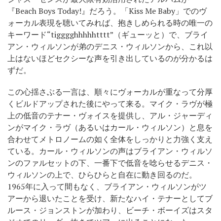
『Beach Boys Today!』だろう。「Kiss Me Baby」でのヴ
ォーカル表現を聴いてみれば、抱きしめられる時の唯一の
キーワード“tigggghhhhhtttt”（ギューッと）で、ブライ
アン・ウィルソンが弟のデニス・ウィルソンから、これ以
上はないほどセクシーな声を引き出しているのが分かるは
ずだ。
この心揺さぶる一言は、順々にヴォーカルが重なって分厚
くビルドアップされた後にやって来る。マイク・ラヴが極
上の低音のテナー・ヴォイスを提供し、アル・ジャーディ
ンがマイク・ラヴ（あるいはカール・ウィルソン）と息を
合わせてメトロノームの如く全体をしっかりと力強く支え
ている。カール・ウィルソンの声はブライアン・ウィルソ
ンのファルセットの下、一番下で低音を唸らせるデニス・
ウィルソンの上で、ひらひらと自在に動き回るのだ。
1965年に入って間もなく、ブライアン・ウィルソンがツ
アーから退いたことを受け、新たなハイ・テナーとしてブ
ルース・ジョンストンが加わり、ビーチ・ボーイズはスタ