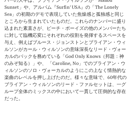
バーの大半は、ブライアン・ウィルソンが「Malibu
Sunset」や、アルバム『Surfin’ USA』の「The Lonely
Sea」の初期のデモで表現していた焦燥感と孤独感と同じ
ところから生まれていたものだ。これらのナンバーに盛り
込まれた素直さが、ビーチ・ボーイズの他のメンバーたち
に対して臨機応変にそれぞれの役割を発揮するスペースを
与え、例えばブルース・ジョンストンとブライアン・ウィ
ルソンがカール・ウィルソンの意味深長なリード・ヴォー
カルのバックを務めている「God Only Knows（邦題：神
のみぞ知る）」や、 「Caroline, No」でのブライアン・ウ
ィルソンのソロ・ヴォーカルのようにこの上なく情熱的な
楽曲のレベルを押し上げたのだ。様々な意味で、60年代の
ブライアン・ウィルソンのリード・ファルセットは、一グ
ループ全体のミックスの中において一貫して圧倒的な存在
だった。