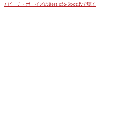
♪ ビーチ・ボーイズのBest ofをSpotifyで聴く