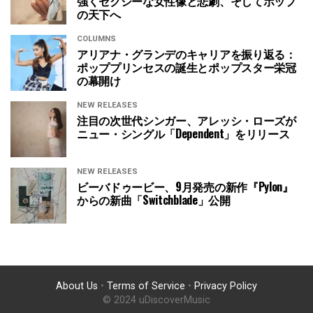
強くセクシーな女性像と悲劇、そしてポップ
の天下へ
COLUMNS
アリアナ・グランデのキャリアを振り返る：
ポッププリンセスの誕生とポップスター栄冠
の幕開け
NEW RELEASES
注目の次世代シンガー、アレッシ・ローズが
ニュー・シングル「Dependent」をリリース
NEW RELEASES
ビーバドゥービー、9月発売の新作『Pylon』
からの新曲「Switchblade」公開
About Us
•
Terms of Service
•
Privacy Policy
© 2024 uDiscoverMusic