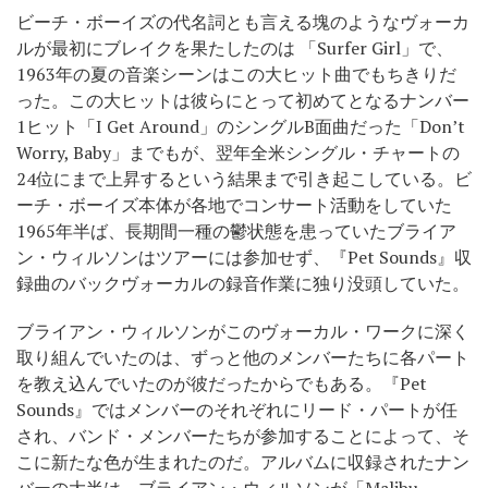
ビーチ・ボーイズの代名詞とも言える塊のようなヴォーカ
ルが最初にブレイクを果たしたのは 「Surfer Girl」で、
1963年の夏の音楽シーンはこの大ヒット曲でもちきりだ
った。この大ヒットは彼らにとって初めてとなるナンバー
1ヒット「I Get Around」のシングルB面曲だった「Don’t
Worry, Baby」までもが、翌年全米シングル・チャートの
24位にまで上昇するという結果まで引き起こしている。ビ
ーチ・ボーイズ本体が各地でコンサート活動をしていた
1965年半ば、長期間一種の鬱状態を患っていたブライア
ン・ウィルソンはツアーには参加せず、『Pet Sounds』収
録曲のバックヴォーカルの録音作業に独り没頭していた。
ブライアン・ウィルソンがこのヴォーカル・ワークに深く
取り組んでいたのは、ずっと他のメンバーたちに各パート
を教え込んでいたのが彼だったからでもある。『Pet
Sounds』ではメンバーのそれぞれにリード・パートが任
され、バンド・メンバーたちが参加することによって、そ
こに新たな色が生まれたのだ。アルバムに収録されたナン