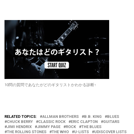
10問の質問であなたがどのギタリストかわかる診断↑
RELATED TOPICS:
ALLMAN BROTHERS
B.B. KING
BLUES
CHUCK BERRY
CLASSIC ROCK
ERIC CLAPTON
GUITARS
JIMI HENDRIX
JIMMY PAGE
ROCK
THE BLUES
THE ROLLING STONES
THE WHO
U-LISTS
UDISCOVER LISTS