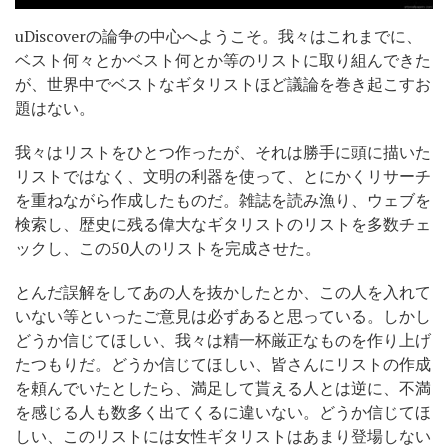
uDiscoverの論争の中心へようこそ。我々はこれまでに、
ベスト何々とかベスト何とか等のリストに取り組んできた
が、世界中でベストなギタリストほど議論を巻き起こすお
題はない。
我々はリストをひとつ作ったが、それは勝手に頭に描いた
リストではなく、文明の利器を使って、とにかくリサーチ
を重ねながら作成したものだ。雑誌を読み漁り、ウェブを
検索し、歴史に残る偉大なギタリストのリストを多数チェ
ックし、この50人のリストを完成させた。
とんだ誤解をしてあの人を抜かしたとか、この人を入れて
いない等といったご意見は必ずあると思っている。しかし
どうか信じてほしい、我々は精一杯厳正なものを作り上げ
たつもりだ。どうか信じてほしい、皆さんにリストの作成
を頼んでいたとしたら、満足して貰える人とは逆に、不満
を感じる人も数多く出てくるに違いない。どうか信じてほ
しい、このリストには女性ギタリストはあまり登場しない