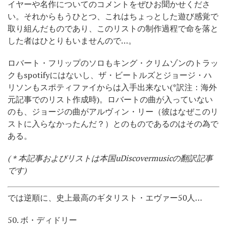
イヤーや名作についてのコメントをぜひお聞かせくださ
い。それからもうひとつ、これはちょっとした遊び感覚で
取り組んだものであり、このリストの制作過程で命を落と
した者はひとりもいませんので…。
ロバート・フリップのソロもキング・クリムゾンのトラッ
クもspotifyにはないし、ザ・ビートルズとジョージ・ハ
リソンもスポティファイからは入手出来ない(*訳注：海外
元記事でのリスト作成時)。ロバートの曲が入っていない
のも、ジョージの曲がアルヴィン・リー（彼はなぜこのリ
ストに入らなかったんだ？）とのものであるのはその為で
ある。
(＊本記事およびリストは本国uDiscovermusicの翻訳記事
です)
では逆順に、史上最高のギタリスト・エヴァー50人…
50. ボ・ディドリー