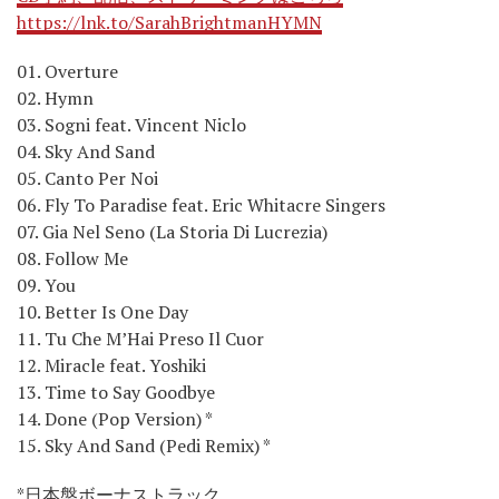
https://lnk.to/SarahBrightmanHYMN
01. Overture
02. Hymn
03. Sogni feat. Vincent Niclo
04. Sky And Sand
05. Canto Per Noi
06. Fly To Paradise feat. Eric Whitacre Singers
07. Gia Nel Seno (La Storia Di Lucrezia)
08. Follow Me
09. You
10. Better Is One Day
11. Tu Che M’Hai Preso Il Cuor
12. Miracle feat. Yoshiki
13. Time to Say Goodbye
14. Done (Pop Version) *
15. Sky And Sand (Pedi Remix) *
*日本盤ボーナストラック