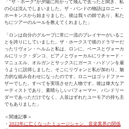
「“ザ・ホーク”が夕陽に向かって飛んで去ったと聞き、私
の心は沈んでしまいました。ザ・バンドの物語はロニー・
ホーキンスから始まりました。彼は我々の師であり、私た
ちにツアーのルールを教えてくれました」
「ロンは自分のグループに常に一流のプレイヤーがいるこ
とを誇りにしていました。ザ・ホークスで彼のドラマーだ
ったリヴォン・ヘルムと私は、ロンに、ベースとヴォーカ
ルにリック・ダンコ、ピアノとヴォーカルにリチャード・
マニュエル、オルガンとサックスにガース・ハドソンを雇
うように説得しました。そこにリヴォンと私が加わり、魅
力的な組み合わせになったのです。ロニーはゴッドファー
ザーでした。すべてを実現させた人物です。彼は偉大なア
ーティストであり、素晴らしいパフォーマー、バンドリー
ダーであっただけでなく、人並はずれたユーモアの持ち主
でもありました」
＜関連記事＞
・
2022年に亡くなったミュージシャン、音楽業界の関係