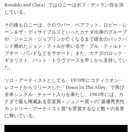
Renaldo and Clara）ではロニーはボブ・ディラン役を演
じている。
その後もロニーは、クロウバー、ベアフット、ロビー・レ
ーン＆ザ・ディサイプルズといったカナダ出身のグループ
や、ジャニス・ジョプリンが亡くなるまで彼女のバックバ
ンド務めたジョン・ティルが率いるザ・フル・ティルト・
ブギー・バンドなどをサポート。また、カナダのロック・
ギタリスト、パット・トラヴァースを早くから支持してい
た。
ソロ・アーティストとしても、1970年にコティリオン・
レコードからリリースした「Down In The Alley」で再び
全米シングル・チャート入りを果たし、1982年には、カ
ナダで最も権威ある音楽賞＜ジュノー賞＞の“最優秀男性
カントリー・アーティスト賞”を受賞するなど数々の名誉
に輝いている。