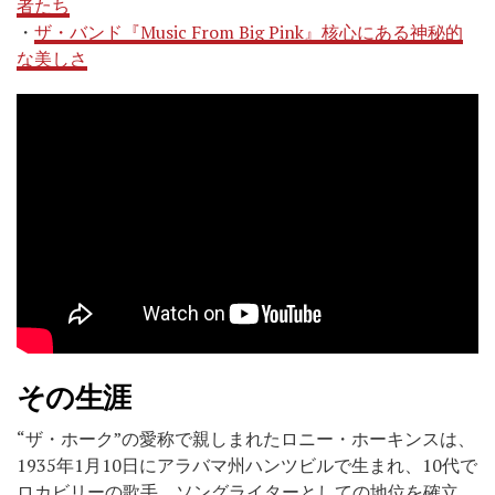
者たち
・
ザ・バンド『Music From Big Pink』核心にある神秘的
な美しさ
その生涯
“ザ・ホーク”の愛称で親しまれたロニー・ホーキンスは、
1935年1月10日にアラバマ州ハンツビルで生まれ、10代で
ロカビリーの歌手、ソングライターとしての地位を確立。