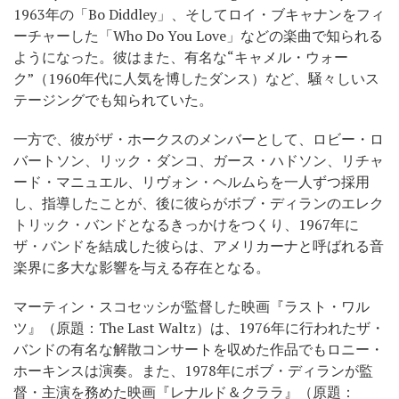
1963年の「Bo Diddley」、そしてロイ・ブキャナンをフィ
ーチャーした「Who Do You Love」などの楽曲で知られる
ようになった。彼はまた、有名な“キャメル・ウォー
ク”（1960年代に人気を博したダンス）など、騒々しいス
テージングでも知られていた。
一方で、彼がザ・ホークスのメンバーとして、ロビー・ロ
バートソン、リック・ダンコ、ガース・ハドソン、リチャ
ード・マニュエル、リヴォン・ヘルムらを一人ずつ採用
し、指導したことが、後に彼らがボブ・ディランのエレク
トリック・バンドとなるきっかけをつくり、1967年に
ザ・バンドを結成した彼らは、アメリカーナと呼ばれる音
楽界に多大な影響を与える存在となる。
マーティン・スコセッシが監督した映画『ラスト・ワル
ツ』（原題：The Last Waltz）は、1976年に行われたザ・
バンドの有名な解散コンサートを収めた作品でもロニー・
ホーキンスは演奏。また、1978年にボブ・ディランが監
督・主演を務めた映画『レナルド＆クララ』（原題：