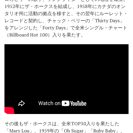
1952年にザ・ホークスを結成し、1958年にカナダのオン
タリオ州に活動の拠点を移すと、その翌年にルーレット・
レコードと契約し、チャック・ベリーの「Thirty Days」
をアレンジした「Forty Days」で全米シングル・チャート
（Billboard Hot 100）入りを果たす。
その後もザ・ホークスは、全米TOP30入りを果たした
「Mary Lou」、1959年の「Oh Sugar」「Ruby Baby」、