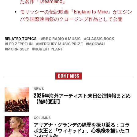
た名作『Dreamland』
モリッシーの伝記映画『England Is Mine』がエジン
バラ国際映画祭のクロージング作品として公開
RELATED TOPICS:
BBC RADIO 6 MUSIC
CLASSIC ROCK
LED ZEPPELIN
MERCURY MUSIC PRIZE
MOGWAI
MORRISSEY
ROBERT PLANT
DON'T MISS
NEWS
2026年海外アーティスト来日公演情報まとめ
【随時更新】
COLUMNS
アリアナ・グランデの経歴を振り返る：コラ
ボ女王と『ウィキッド』、心模様を描いたコ
ンセプト作