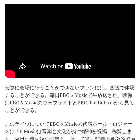
実際に会場に行くことができないファンには、放送で体験
することができる。毎日BBC 6 Musicで生放送され、映像
はBBC 6 MusicのウェブサイトとBBC Red Buttonから見る
ことができる。
このライヴについてBBC 6 Musicの代表ポール・ロジャー
スは「6 Musicは音楽と文化が持つ精神を祝福、称賛しま
す。今日の最先端の音楽と、そして過去50年の象徴的で画