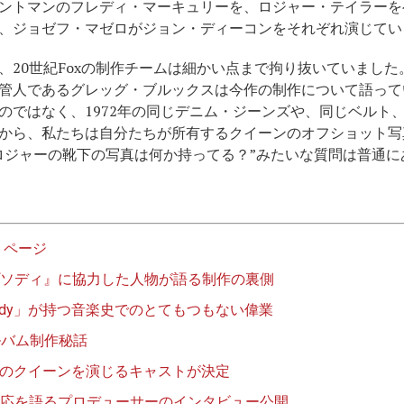
ントマンのフレディ・マーキュリーを、ロジャー・テイラーを
、ジョゼフ・マゼロがジョン・ディーコンをそれぞれ演じてい
、20世紀Foxの制作チームは細かい点まで拘り抜いていまし
管人であるグレッグ・ブルックスは今作の制作について語って
のではなく、1972年の同じデニム・ジーンズや、同じベルト
から、私たちは自分たちが所有するクイーンのオフショット写
ロジャーの靴下の写真は何か持ってる？”みたいな質問は普通
・ページ
ソディ』に協力した人物が語る制作の裏側
hapsody」が持つ音楽史でのとてもつもない偉業
アルバム制作秘話
sody』のクイーンを演じるキャストが決定
応を語るプロデューサーのインタビュー公開