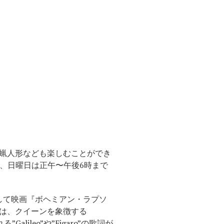
蝋人形なども楽しむことができ
時、日曜日は正午〜午後6時まで
そして映画『ボヘミアン・ラプソ
は、クイーンを象徴する
に溢れる”Galileo”や”Figaro”の歌詞が