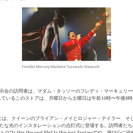
Freddie Mercury Madame Tussauds Waxwork
示会の訪問者は、マダム・タッソーのフレディ・マーキュリー
されているこのストアは、月曜日から土曜日は午前10時〜午後8
7時には、クイーンのブライアン・メイとロジャー・テイラー、
たな光のインスタレーションの点灯式に登場する。訪問者たち
Is this the real life? Is this just fantasy?”や、遊び心