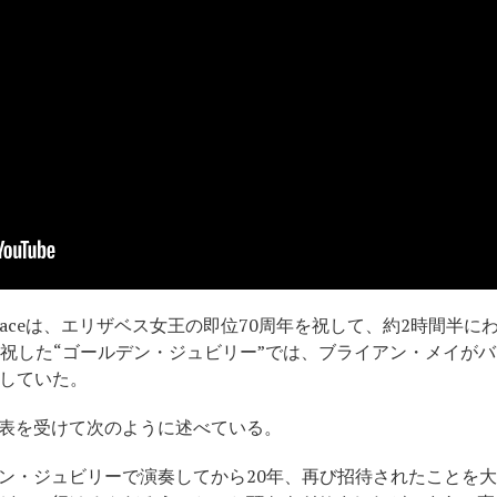
at the Palaceは、エリザベス女王の即位70周年を祝して、約2時
を祝した“ゴールデン・ジュビリー”では、ブライアン・メイが
を披露していた。
表を受けて次のように述べている。
ン・ジュビリーで演奏してから20年、再び招待されたことを