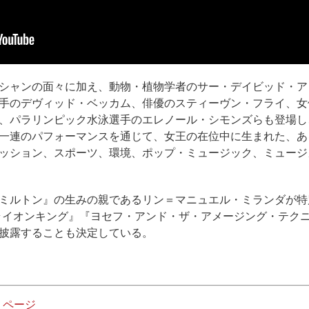
シャンの面々に加え、動物・植物学者のサー・デイビッド・ア
手のデヴィッド・ベッカム、俳優のスティーヴン・フライ、女
、パラリンピック水泳選手のエレノール・シモンズらも登場し
一連のパフォーマンスを通じて、女王の在位中に生まれた、あ
ッション、スポーツ、環境、ポップ・ミュージック、ミュージ
ミルトン』の生みの親であるリン＝マニュエル・ミランダが特
『ライオンキング』『ヨセフ・アンド・ザ・アメージング・テク
披露することも決定している。
・ページ