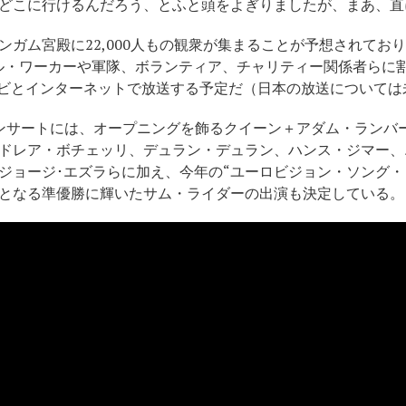
どこに行けるんだろう、とふと頭をよぎりましたが、まあ、直
ガム宮殿に22,000人もの観衆が集まることが予想されており、
シャル・ワーカーや軍隊、ボランティア、チャリティー関係者らに
レビとインターネットで放送する予定だ（日本の放送については
ンサートには、オープニングを飾るクイーン＋アダム・ランバ
ドレア・ボチェッリ、デュラン・デュラン、ハンス・ジマー、
ジョージ･エズラらに加え、今年の“ユーロビジョン・ソング・
となる準優勝に輝いたサム・ライダーの出演も決定している。