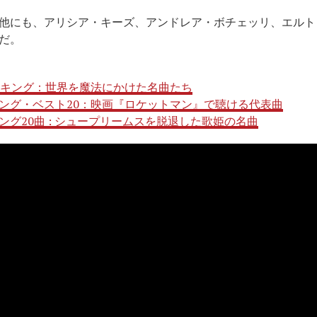
他にも、アリシア・キーズ、アンドレア・ボチェッリ、エルト
だ。
ンキング：世界を魔法にかけた名曲たち
ング・ベスト20：映画『ロケットマン』で聴ける代表曲
グ20曲 : シュープリームスを脱退した歌姫の名曲