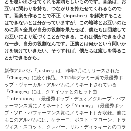
とを思い出させてくれる素晴らしいものです。音楽は、お
互いに関わりを持ち、つながりを持たせてくれるもので
す。音楽を作ることで不正（Injustice）を解決すること
はできないとは分かっていますが、この地球とお互いのた
めに我々全員が自分の役割を果たせば、僕たちは団結して
お互いにより近づくことができる。これは僕ができる小さ
な一歩、自分の役割なんです。正義とは何かという問いか
けを続けていきたい、そうすれば、僕たちは癒しを得るこ
とができるから」
新作アルバム『Justice』は、昨年2月にリリースされた
『Changes』に続く作品。 2021年グラミー賞で最優秀ポ
ップ・ヴォーカル・アルバムにノミネートされている
『Changes』には、クエイヴォとのヒット曲
「Intentions」（最優秀ポップ・デュオ／グループ・パフ
ォーマンス賞にノミネート）や「Yummy」（最優秀ポッ
プ・ソロ・パフォーマンス賞にノミネート）が収録。他に
もこのアルバムには、ケラーニ、ポスト・マローン、トラ
ヴィス・スコット、クレバー、リル・ディッキーとのコラ