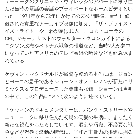
ューヨークのグリニッジ・ヴィレッジのアパートに移り住
んだ当時の電話の会話やプライベートなホームビデオとい
った、1971年から72年にかけての未公開映像、新たに修
復された貴重なアーカイブ映像に加え、「ザ・プライス・
イズ・ライト」や「わが家は11人」、コカ・コーラの
CM、ジャーナリストのウォルター・クロンカイトによる
ニクソン政権やベトナム戦争の報道など、当時2人が夢中
になっていたアメリカのテレビ番組の断片なども組み込ま
れている。
ケヴィン・マクドナルドが監督を務める本作には、ジョン
とヨーコの息子であるショーン・オノ・レノンが新たにリ
ミックス＆プロデュースした楽曲も収録。ショーンは声明
の中で、この作品について次のように述べている。
「ケヴィンのドキュメンタリーは、バンク・ストリートや
ニューヨークに移り住んだ初期の両親の生活に、まったく
新たな視点をもたらしています。混乱や汚職、不必要な戦
争などが渦巻く激動の時代に、平和と非暴力の推進に揺る