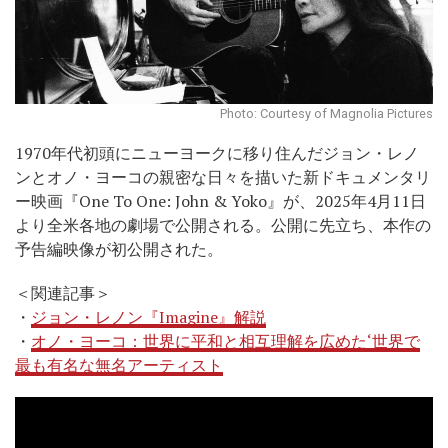
Photo: Courtesy of Magnolia Pictures
1970年代初頭にニューヨークに移り住んだジョン・レノ
ンとオノ・ヨーコの親密な日々を描いた新ドキュメンタリ
ー映画『One To One: John & Yoko』が、2025年4月11日
より全米各地の劇場で公開される。公開に先立ち、本作の
予告編映像が初公開された。
＜関連記事＞
・
ジョン・レノン『Imagine』解説
・
オノ・ヨーコ：世界に平和と相互理解を広めた‘世界で
最も有名な無名アーティスト