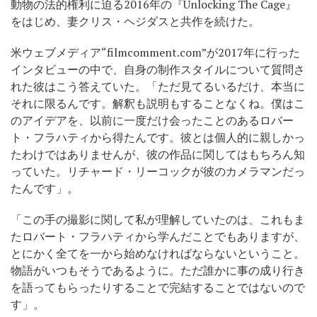
動物の法的権利に迫る2016年の『Unlocking The Cage』
をはじめ、妻クリス・ヘジダスと共作を続けた。
米ウェブメディア“filmcomment.com”が2017年に行った
インタビューの中で、自身の制作スタイルについて質問さ
れた彼はこう答えていた。「ただ見てるいるだけ、本当に
それに限るんです。解釈も説明もすることなくね。僕はこ
のアイデアを、以前に一度だけ会ったことのあるロバー
ト・フラハティから得たんです。彼とは個人的に親しかっ
たわけではありませんが、彼の作品に関してはもちろん知
っていた。リチャード・リーコックが彼のカメラマンだっ
たんです」。
「この手の撮影に関して私が理解していたのは、これもま
たロバート・フラハティから学んだことでもありますが、
とにかく全てを一から始めなければならないということ。
物語がいつもそうであるように。ただ誰かに事の成り行き
を語ってもらったりすることで完結することではないので
す」。