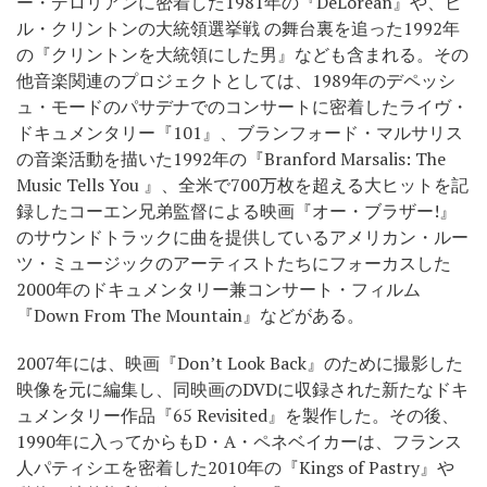
ー・デロリアンに密着した1981年の『DeLorean』や、ビ
ル・クリントンの大統領選挙戦 の舞台裏を追った1992年
の『クリントンを大統領にした男』なども含まれる。その
他音楽関連のプロジェクトとしては、1989年のデペッシ
ュ・モードのパサデナでのコンサートに密着したライヴ・
ドキュメンタリー『101』、ブランフォード・マルサリス
の音楽活動を描いた1992年の『Branford Marsalis: The
Music Tells You 』、全米で700万枚を超える大ヒットを記
録したコーエン兄弟監督による映画『オー・ブラザー!』
のサウンドトラックに曲を提供しているアメリカン・ルー
ツ・ミュージックのアーティストたちにフォーカスした
2000年のドキュメンタリー兼コンサート・フィルム
『Down From The Mountain』などがある。
2007年には、映画『Don’t Look Back』のために撮影した
映像を元に編集し、同映画のDVDに収録された新たなドキ
ュメンタリー作品『65 Revisited』を製作した。その後、
1990年に入ってからもD・A・ペネベイカーは、フランス
人パティシエを密着した2010年の『Kings of Pastry』や