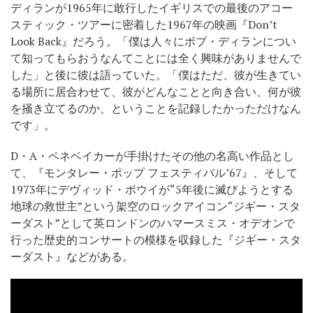
ディランが1965年に敢行したイギリスでの最後のアコー
スティック・ツアーに密着した1967年の映画『Don’t
Look Back』だろう。「僕は人々にボブ・ディランについ
て知ってもらおうなんてことには全く興味がありませんで
した」と後に彼は語っていた。「僕はただ、彼が生きてい
る場所に居合わせて、彼がどんなことと向き合い、何が彼
を掻き立てるのか、ということを記録したかっただけなん
です」。
D・A・ペネベイカーが手掛けたその他の名高い作品とし
て、『モンタレー・ポップ フェスティバル’67』、そして
1973年にデヴィッド・ボウイが“5年後に滅びようとする
地球の救世主”という架空のロックアイコン“ジギー・スタ
ーダスト”として英ロンドンのハマースミス・オデオンで
行った歴史的コンサートの模様を収録した『ジギー・スタ
ーダスト』などがある。