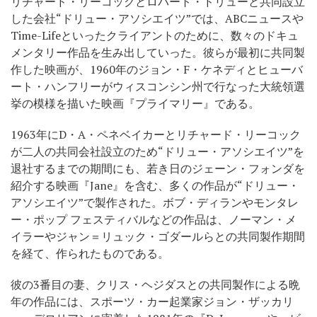
リチャード・リーコックとロバート・ドリューと共同設立
した会社“ドリュー・アソシエイツ”では、ABCニュースや
Time-Lifeといったクライアントのために、数々のドキュ
メンタリー作品を生み出していった。彼らが最初に共同製
作した映画が、1960年のジョン・F・ケネディとヒューバ
ート・ハンフリーがウィスコンシン州で行なった大統領選
挙の模様を描いた映画『プライマリー』である。
1963年にD・A・ペネベイカーとリチャード・リーコック
が二人の共同会社設立のため“ドリュー・アソシエイツ”を
退社するまでの期間にも、若き日のジェーン・フォンダを
紹介する映画『Jane』を含む、多くの作品が“ドリュー・
アソシエイツ”で製作された。ボブ・ディランやモンタレ
ー・ポップ フェスティバルなどの作品は、ノーマン・メ
イラーやジャン＝リュック・ゴダールらとの共同製作期間
を経て、作られたものである。
彼の3番目の妻、クリス・ヘジダスとの共同製作による晩
年の作品には、スポーツ・カー起業家ジョン・ザッカリ