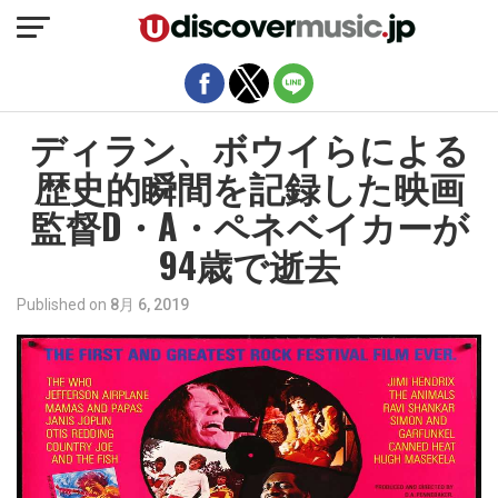
モバイルバージョンを終了
ディラン、ボウイらによる
歴史的瞬間を記録した映画
監督D・A・ペネベイカーが
94歳で逝去
Published on
8月 6, 2019