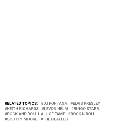
RELATED TOPICS:
DJ FONTANA
ELVIS PRESLEY
KEITH RICHARDS
LEVON HELM
RINGO STARR
ROCK AND ROLL HALL OF FAME
ROCK N ROLL
SCOTTY MOORE
THE BEATLES