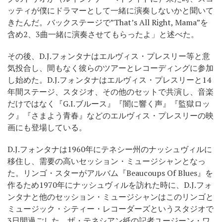
ッティが僕にドラマーとして一緒に演奏しないかと聞いて
きたんだ。バックステージで”That’s All Right, Mama”を
含め2、3曲一緒に演奏させてもらったよ」と述べた。
その後、D.J.フォンタナはエルヴィス・プレスリー等と意
気投合し、間もなく彼らのツアーとレコーディングに参加
し始めた。D.J.フォンタナはエルヴィス・プレスリーと14
年間ステージ、スタジオ、その他のセットで共演し、音楽
だけではなく『G.I.ブルース』『闇に響く声』『監獄ロッ
ク』『さまよう青春』などのエルヴィス・プレスリーの映
画にも登場している。
D.J.フォンタナは1960年にテネシー州のナッシュヴィルに
移住し、需要の高いセッション・ミュージシャンとなっ
た。リンゴ・スターがアルバム『Beaucoups Of Blues』を
作るため1970年にナッシュヴィルを訪れた時に、D.J.フォ
ンタナと他のセッション・ミュージシャンはこのリンゴと
ミュージック・シティー・レコーダーズというスタジオで
3日間過ごした。ザ・テネシアン紙の記者ユージーン・ワ