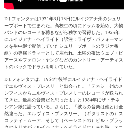
D.J.フォンタナは1931年3月15日にルイジアナ州のシュリ
ーブポートで生まれた。高校生の頃にドラムを始め、大物
バンドのレコードを聴きながら独学で習得した。1953年
にルイジアナ・ヘイライド（訳注：ライヴ・パフォーマン
スを生中継で配信していたシュリーブポートのラジオ番
組）の専属ドラマーとして雇われ、土曜の夜はウェブ・ピ
アースやファロン・ヤングなどのカントリー・アーティス
トのバックでドラムを叩いていた。
D.J.フォンタナは、1954年後半にルイジアナ・ヘイライド
でエルヴィス・プレスリーと出会った。「テネシー州のメ
ンフィスからエルヴィス・プレスリーのレコードが送られ
てきた。最高の音楽だと思ったよ」と1984年にザ・テネ
シアン紙に語っている。さらに、「彼らの音楽は他とは全
然違った。エルヴィス・プレスリー、（ギタリストの）ス
コッティ・ムーア、そして（ベーシストの）ビル・ブラッ
クのトリオが（ルイジアナ・ヘイライドに）来た時、スコ