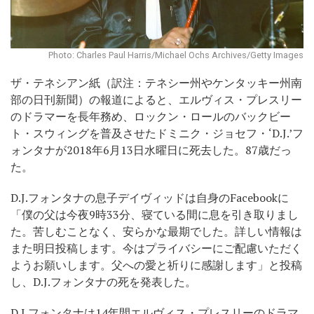
Photo: Charles Paul Harris/Michael Ochs Archives/Getty Images
ザ・テネシアン紙（訳注：テネシー州やケンタッキー州南
部の日刊新聞）の報道によると、エルヴィス・プレスリー
のドラマーを長年務め、ロックン・ロールのバックビー
ト・スウィングを普及させたドミニク・ジョセフ・‘D.J.’フ
ォンタナが2018年6月13日水曜日に死去した。87歳だっ
た。
D.J.フォンタナの息子デイヴィッドは自身のFacebookに
「僕の父は今夜9時33分、寝ている間に息を引き取りまし
た。苦しむことなく、安らかな最期でした。詳しい情報は
また明日投稿します。今はプライバシーにご配慮いただく
ようお願いします。父への愛と祈りに感謝します」と投稿
し、D.J.フォンタナの死を発表した。
D.J.フォンタナは14年間エルヴィス・プレスリーのドラマ