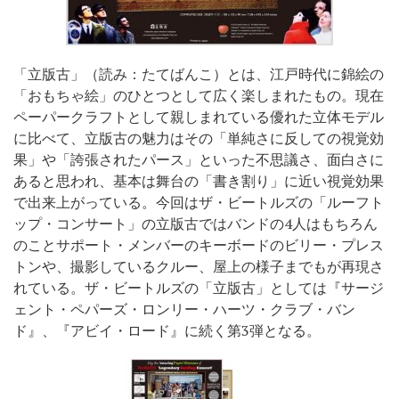
「立版古」（読み：たてばんこ）とは、江戸時代に錦絵の
「おもちゃ絵」のひとつとして広く楽しまれたもの。現在
ペーパークラフトとして親しまれている優れた立体モデル
に比べて、立版古の魅力はその「単純さに反しての視覚効
果」や「誇張されたパース」といった不思議さ、面白さに
あると思われ、基本は舞台の「書き割り」に近い視覚効果
で出来上がっている。今回はザ・ビートルズの「ルーフト
ップ・コンサート」の立版古ではバンドの4人はもちろん
のことサポート・メンバーのキーボードのビリー・プレス
トンや、撮影しているクルー、屋上の様子までもが再現さ
れている。ザ・ビートルズの「立版古」としては『サージ
ェント・ペパーズ・ロンリー・ハーツ・クラブ・バン
ド』、『アビイ・ロード』に続く第3弾となる。