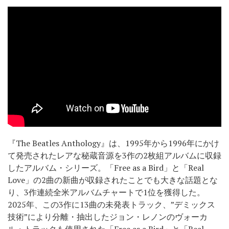
『The Beatles Anthology』は、1995年から1996年にかけ
て発売されたレアな秘蔵音源を3作の2枚組アルバムに収録
したアルバム・シリーズ。「Free as a Bird」と「Real
Love」の2曲の新曲が収録されたことでも大きな話題とな
り、3作連続全米アルバムチャートで1位を獲得した。
2025年、この3作に13曲の未発表トラック、”デミックス
技術”により分離・抽出したジョン・レノンのヴォーカ