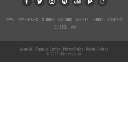
NEWS
NEW RELEASES
STORIES
COLUMNS
ARTISTS
GENRES
PLAYLISTS
QUIZZES
WIN
About Us
•
Terms of Service
•
Privacy Policy
•
Cookie Choices
© 2025 uDiscoverMusic