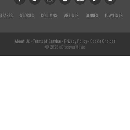
ELEASES
STORIES
COLUMNS
ARTISTS
GENRES
PLAYLISTS
About Us
•
Terms of Service
•
Privacy Policy
•
Cookie Choices
© 2025 uDiscoverMusic