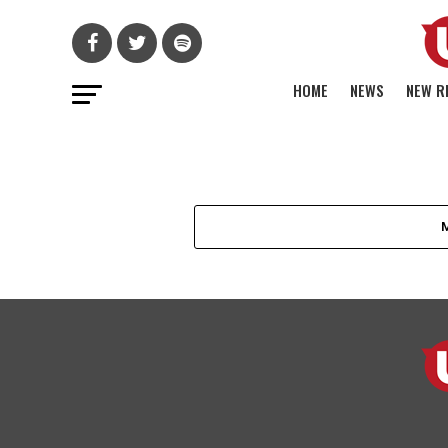
HOME
NEWS
NEW R
VEGAS
フランク・シナ
ベガスでのシー
レス定期公演唯
シャル音源