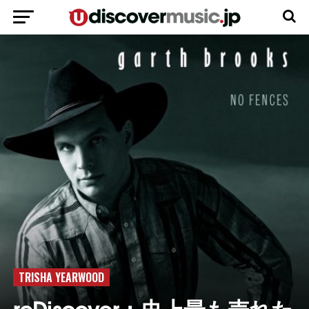
TRISHA YEARWOOD
reDiscover：史上最も売れた