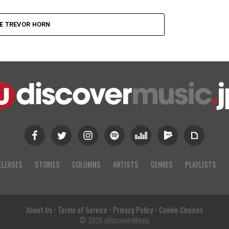
E TREVOR HORN
ELEASES
STORIES
COLUMNS
ARTISTS
GENRES
PLAYLISTS
About Us
•
Terms of Service
•
Privacy Policy
•
Cookie Choices
© 2025 uDiscoverMusic