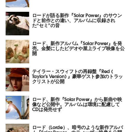
ロードが語る新作『Solar Power』のサウン
ドと前作との違い、アルバムに収録され
た“セミ”の音
ロード、新作アルバム『Solar Power』を発
売。金髪にしたビデオや屋上ライブ映像を公
開
テイラー・スウィフトの再録盤『Red (​
Taylor’s Version) 』豪華ゲスト参加のトラッ
クリストが公開
ロード、新作『Solar Power』から新曲や映
像など公開中。アルバムは環境に配慮して
CDは発売せず
ロード（Lorde）、暗号のような新作アルバ
ム『Solar Power』のティーザー映像を公開