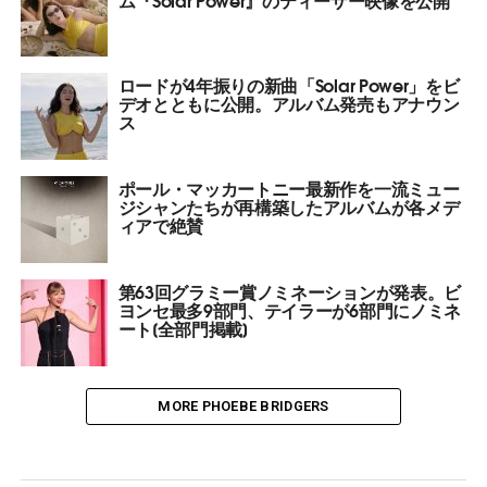
ロードが4年振りの新曲「Solar Power」をビ
デオとともに公開。アルバム発売もアナウン
ス
ポール・マッカートニー最新作を一流ミュー
ジシャンたちが再構築したアルバムが各メデ
ィアで絶賛
第63回グラミー賞ノミネーションが発表。ビ
ヨンセ最多9部門、テイラーが6部門にノミネ
ート[全部門掲載]
MORE PHOEBE BRIDGERS