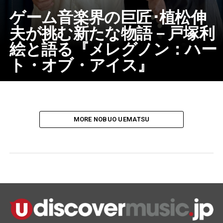
ゲーム音楽界の巨匠･植松伸
夫が挑む新たな物語－戸塚利
絵と語る『メレグノン：ハー
ト・オブ・アイス』
MORE NOBUO UEMATSU