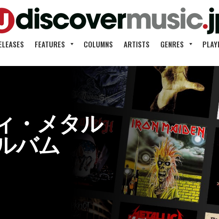
ELEASES
FEATURES
COLUMNS
ARTISTS
GENRES
PLAY
ィ・メタル
ルバム