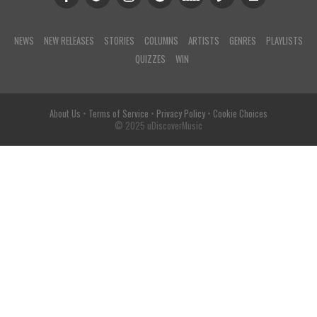
NEWS
NEW RELEASES
STORIES
COLUMNS
ARTISTS
GENRES
PLAYLISTS
QUIZZES
WIN
About Us
•
Terms of Service
•
Privacy Policy
•
Cookie Choices
© 2025 uDiscoverMusic