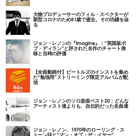
大物プロデューサーのフィル・スペクターが
新型コロナのため81歳で逝去。その功績を辿
る
ジョン・レノンの『Imagine』：“英国版ボ
ブ・ディラン”と評された名作のチャート推
移と当時の評価
【全曲動画付】ビートルズのインストを集め
た“勉強用”ストリーミング限定アルバムが配
信
ジョン・レノンのソロ楽曲ベスト20：どんな
アーティスト達よりも、自伝的だった名曲達
ジョン・レノン、1970年のローリング・ス
トーン誌と“マン・オブ・ザ・イヤー”