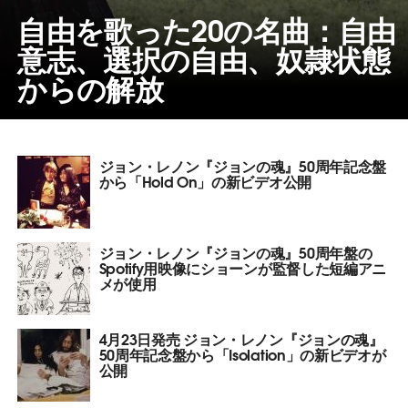
自由を歌った20の名曲：自由
意志、選択の自由、奴隷状態
からの解放
ジョン・レノン『ジョンの魂』50周年記念盤
から「Hold On」の新ビデオ公開
ジョン・レノン『ジョンの魂』50周年盤の
Spotify用映像にショーンが監督した短編アニ
メが使用
4月23日発売 ジョン・レノン『ジョンの魂』
50周年記念盤から「Isolation」の新ビデオが
公開