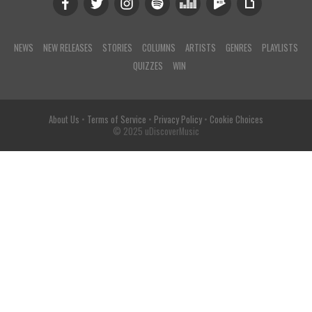
NEWS
NEW RELEASES
STORIES
COLUMNS
ARTISTS
GENRES
PLAYLISTS
QUIZZES
WIN
About Us
•
Terms of Service
•
Privacy Policy
•
Cookie Choices
© 2025 uDiscoverMusic