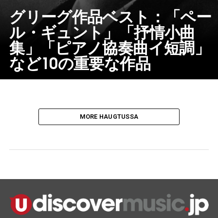
グリーグ作品ベスト：「ペー
ル・ギュント」「抒情小曲
集」「ピアノ協奏曲イ短調」
など10の重要な作品
MORE HAUGTUSSA