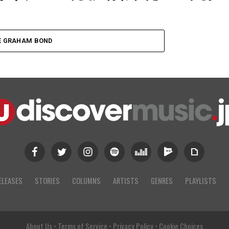
 GRAHAM BOND
ELEASES
STORIES
COLUMNS
ARTISTS
GENRES
PLAYLISTS
About Us
•
Terms of Service
•
Privacy Policy
•
Cookie Choices