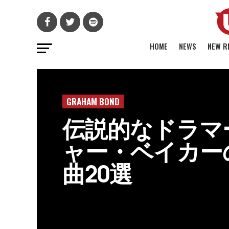
HOME
NEWS
NEW R
GRAHAM BOND
伝説的なドラマ
ャー・ベイカー
曲20選