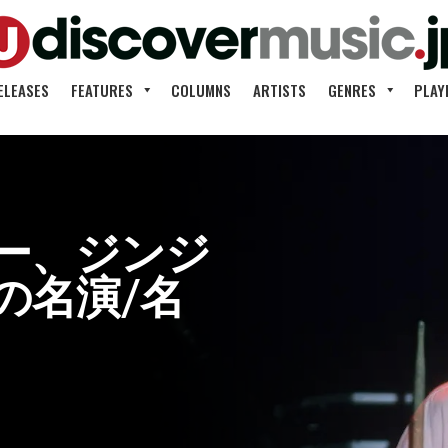
ELEASES
FEATURES
COLUMNS
ARTISTS
GENRES
PLAY
ー、ジンジ
の名演/名