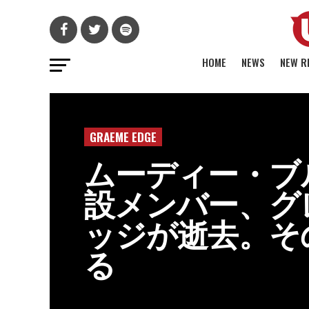
HOME
NEWS
NEW R
GRAEME EDGE
ムーディー・ブ
設メンバー、グ
ッジが逝去。そ
る