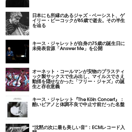
日本にも所縁のあるジャズ・ベーシスト、ゲ
イリー・ピーコックが85歳で逝去。その半生
を辿る
キース・ジャレットが自身の75歳の誕生日に
未発表音源「Answer Me」を公開
オーネット・コールマンが安物のプラスティ
ック製サックスで生み出し、マイルスでさえ
動揺を隠せなかった「フリー・ジャズ」の誕
生と存在意義
キース・ジャレット『The Köln Concert』：
酷いピアノと体調不良で中止寸前だった名盤
“沈黙の次に最も美しい音”：ECMレコード入
門