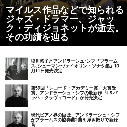
マイルス作品などで知られる
ジャズ・ドラマー、ジャッ
ク・ディジョネットが逝去。
その功績を辿る
塩川悠子とアンドラーシュ･シフ『ブラーム
ス､シューマン:ヴァイオリン・ソナタ集』10
月11日発売決定
第59回「レコード・アカデミー賞」大賞受
賞、アンドラーシュ・シフの最新作『J.S.バ
ッハ：クラヴィコード』が発売決定
現代ピアノ界の巨匠、アンドラーシュ・シフ
がブラームスの協奏曲2曲を弾き振りで新録
音