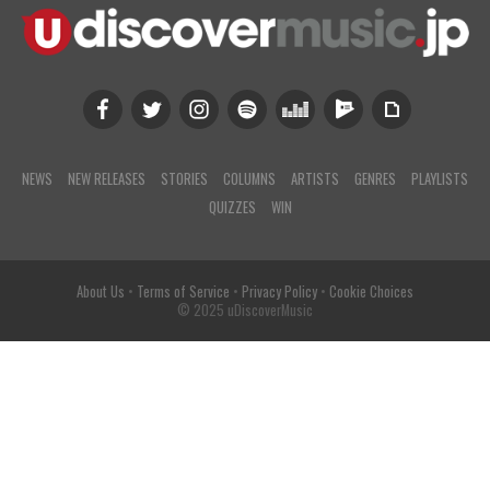
NEWS
NEW RELEASES
STORIES
COLUMNS
ARTISTS
GENRES
PLAYLISTS
QUIZZES
WIN
About Us
•
Terms of Service
•
Privacy Policy
•
Cookie Choices
© 2025 uDiscoverMusic