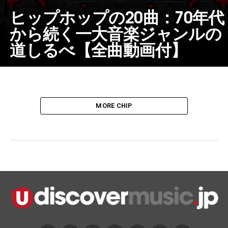
ヒップホップの20曲：70年代
から続く一大音楽ジャンルの
道しるべ【全曲動画付】
MORE CHIP